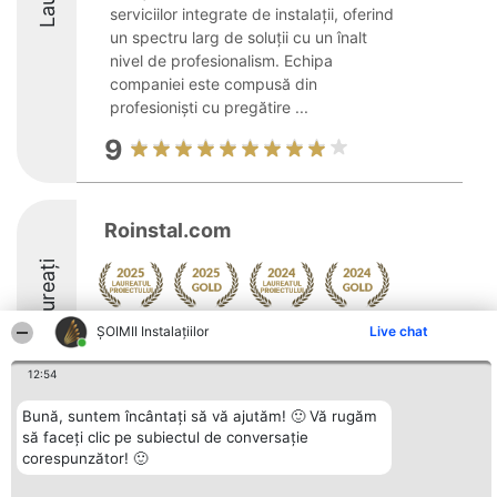
serviciilor integrate de instalații, oferind
un spectru larg de soluții cu un înalt
nivel de profesionalism. Echipa
companiei este compusă din
profesioniști cu pregătire ...
9
Roinstal.com
Laureați
Arată mai multe >>
ŞOIMII Instalaţiilor
Live chat
9.4
12:54
Bună, suntem încântați să vă ajutăm! 🙂 Vă rugăm
să faceți clic pe subiectul de conversație
Organizator Ranking
Plebiscyt
Contact
corespunzător! 🙂
BRIGHT SOLUTIONS BR SRL
Câștigătorii
Contact
Aleea Timisul De Sus 2 Bl. A30
Lista Tuturor