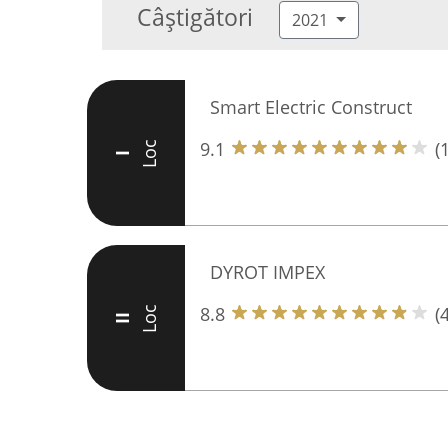
Câștigători
2021
Smart Electric Construct
9.1
(
Loc
I
DYROT IMPEX
8.8
(
Loc
II