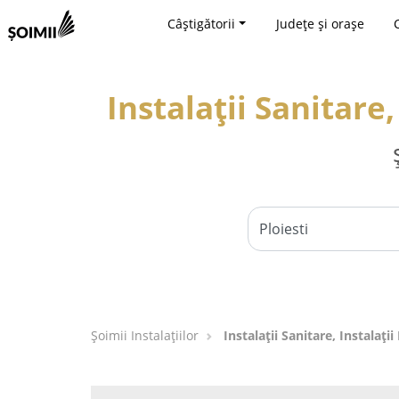
Câștigătorii
Județe și orașe
Instalații Sanitare,
Şoimii Instalaţiilor
Instalații Sanitare, Instalații