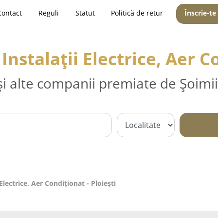
Contact
Reguli
Statut
Politică de retur
Înscrie-te
 Instalații Electrice, Aer C
și alte companii premiate de Șoimii
 Electrice, Aer Condiționat - Ploieşti