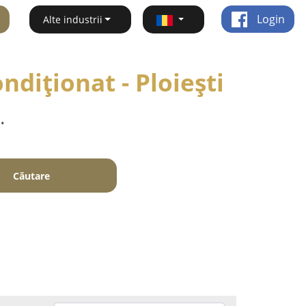
Login
Alte industrii
ondiționat - Ploieşti
.
Căutare