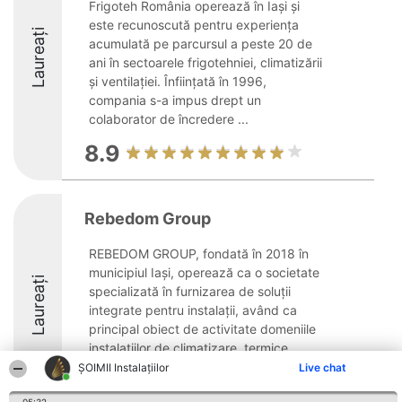
Frigoteh România operează în Iași și
este recunoscută pentru experiența
Laureați
acumulată pe parcursul a peste 20 de
ani în sectoarele frigotehniei, climatizării
și ventilației. Înființată în 1996,
compania s-a impus drept un
colaborator de încredere ...
8.9
Rebedom Group
REBEDOM GROUP, fondată în 2018 în
municipiul Iași, operează ca o societate
Laureați
specializată în furnizarea de soluții
integrate pentru instalații, având ca
principal obiect de activitate domeniile
instalațiilor de climatizare, termice,
sanitare, ...
ŞOIMII Instalaţiilor
Live chat
8.9