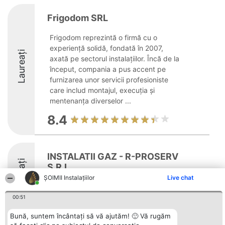
Frigodom SRL
Frigodom reprezintă o firmă cu o
experiență solidă, fondată în 2007,
Laureați
axată pe sectorul instalațiilor. Încă de la
început, compania a pus accent pe
furnizarea unor servicii profesioniste
care includ montajul, execuția și
mentenanța diverselor ...
8.4
INSTALATII GAZ - R-PROSERV
Laureați
S.R.L.
ŞOIMII Instalaţiilor
Live chat
00:51
Bună, suntem încântați să vă ajutăm! 🙂 Vă rugăm