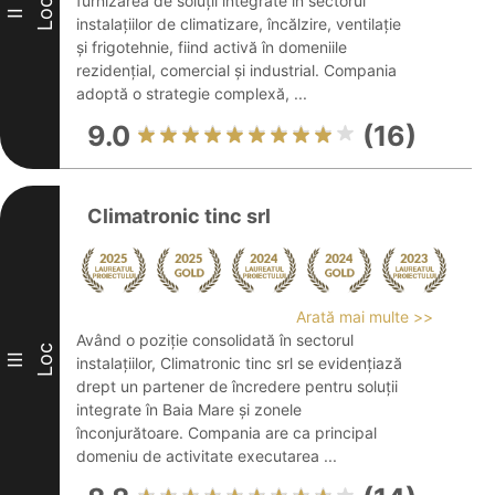
furnizarea de soluții integrate în sectorul
Loc
II
instalațiilor de climatizare, încălzire, ventilație
și frigotehnie, fiind activă în domeniile
rezidențial, comercial și industrial. Compania
adoptă o strategie complexă, ...
9.0
(16)
Climatronic tinc srl
Arată mai multe >>
Având o poziție consolidată în sectorul
Loc
III
instalațiilor, Climatronic tinc srl se evidențiază
drept un partener de încredere pentru soluții
integrate în Baia Mare și zonele
înconjurătoare. Compania are ca principal
domeniu de activitate executarea ...