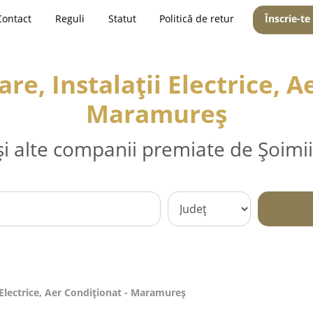
Contact
Reguli
Statut
Politică de retur
Înscrie-te
are, Instalații Electrice, 
Maramureş
și alte companii premiate de Șoimii
ii Electrice, Aer Condiționat - Maramureş