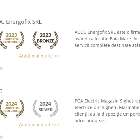
DC Energofix SRL
ACDC Energofix SRL este o firmă 
având ca locație Baia Mare. Ac
servicii complete destinate atât c
Arată mai multe >>
t
PGA Electric Magazin Sighet rep
electrice din Sighetu Marmației
clienții au la dispoziție un port
adresându-se ...
Arată mai multe >>