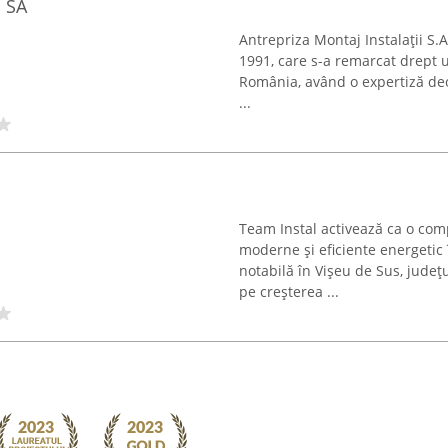
i SA
Antrepriza Montaj Instalații S.A
1991, care s-a remarcat drept un
România, având o expertiză deos
...
Team Instal activează ca o comp
moderne și eficiente energetic î
notabilă în Vișeu de Sus, județ
pe creșterea ...