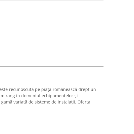
 este recunoscută pe piața românească drept un
prim rang în domeniul echipamentelor și
gamă variată de sisteme de instalații. Oferta