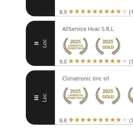
8.9
(
AllService Hvac S.R.L
Loc
II
9.0
(
Climatronic tinc srl
Loc
III
8.8
(