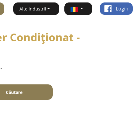
Login
Alte industrii
Aer Condiționat -
.
Căutare