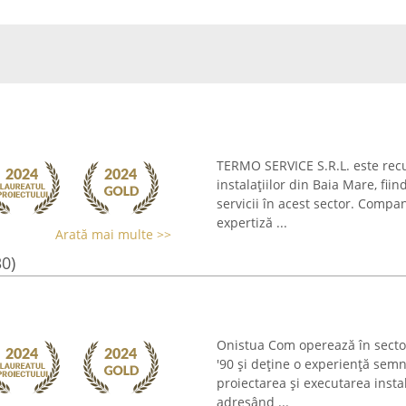
TERMO SERVICE S.R.L. este rec
instalațiilor din Baia Mare, fii
servicii în acest sector. Compa
expertiză ...
Arată mai multe >>
30)
Onistua Com operează în sectoru
'90 și deține o experiență sem
proiectarea și executarea instal
adresând ...