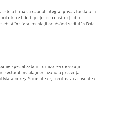
. este o firmă cu capital integral privat, fondată în
ul dintre liderii pieței de construcții din
ebită în sfera instalațiilor. Având sediul în Baia
anie specializată în furnizarea de soluții
n sectorul instalațiilor, având o prezență
ul Maramureș. Societatea își centrează activitatea