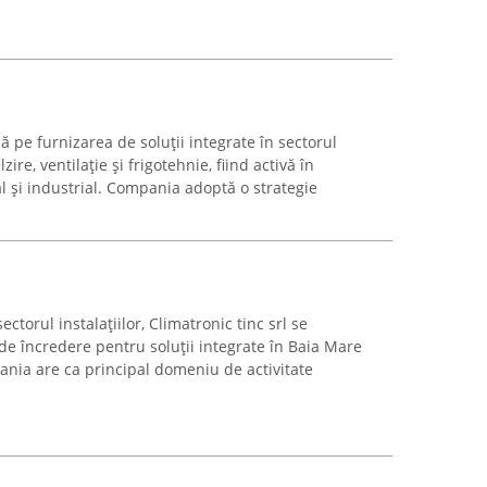
 pe furnizarea de soluții integrate în sectorul
lzire, ventilație și frigotehnie, fiind activă în
l și industrial. Compania adoptă o strategie
ctorul instalațiilor, Climatronic tinc srl se
de încredere pentru soluții integrate în Baia Mare
ania are ca principal domeniu de activitate