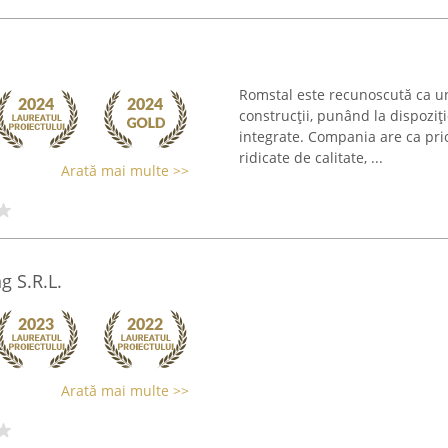
Romstal este recunoscută ca un 
construcții, punând la dispoziț
integrate. Compania are ca pri
ridicate de calitate, ...
Arată mai multe >>
g S.R.L.
Arată mai multe >>