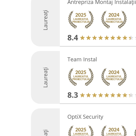
Antrepriza Montaj Instalați
Laureați
8.4
Team Instal
Laureați
8.3
OptiX Security