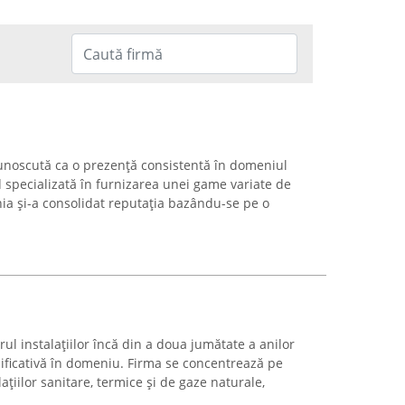
unoscută ca o prezență consistentă în domeniul
nd specializată în furnizarea unei game variate de
nia și-a consolidat reputația bazându-se pe o
l instalațiilor încă din a doua jumătate a anilor
nificativă în domeniu. Firma se concentrează pe
ațiilor sanitare, termice și de gaze naturale,