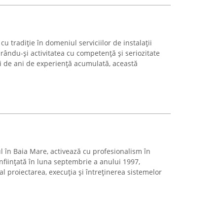
cu tradiție în domeniul serviciilor de instalații
rându-și activitatea cu competență și seriozitate
ci de ani de experiență acumulată, această
l în Baia Mare, activează cu profesionalism în
 Înființată în luna septembrie a anului 1997,
l proiectarea, execuția și întreținerea sistemelor