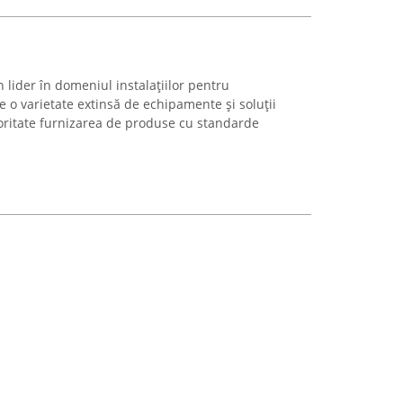
lider în domeniul instalațiilor pentru
ie o varietate extinsă de echipamente și soluții
oritate furnizarea de produse cu standarde