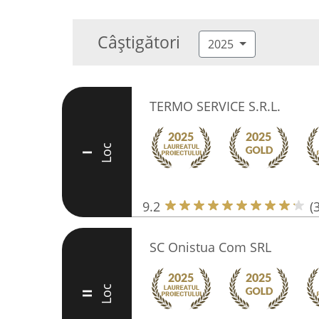
Câștigători
2025
TERMO SERVICE S.R.L.
Loc
I
9.2
(
SC Onistua Com SRL
Loc
II