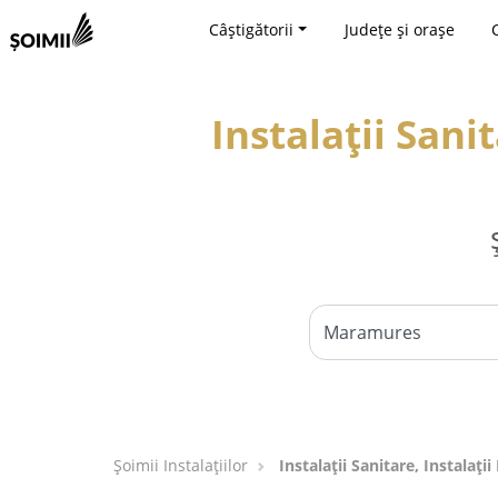
Câștigătorii
Județe și orașe
Instalații Sanit
Şoimii Instalaţiilor
Instalații Sanitare, Instalaț