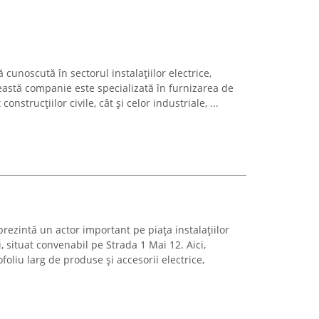
cunoscută în sectorul instalațiilor electrice,
eastă companie este specializată în furnizarea de
onstrucțiilor civile, cât și celor industriale, ...
rezintă un actor important pe piața instalațiilor
, situat convenabil pe Strada 1 Mai 12. Aici,
ofoliu larg de produse și accesorii electrice,