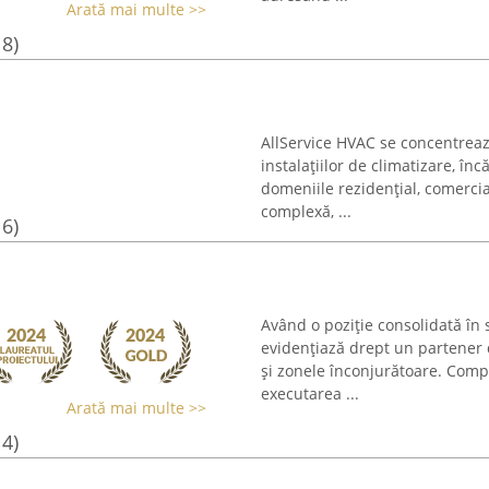
Arată mai multe >>
18)
AllService HVAC se concentrează
instalațiilor de climatizare, încă
domeniile rezidențial, comercia
complexă, ...
16)
Având o poziție consolidată în se
evidențiază drept un partener 
și zonele înconjurătoare. Comp
executarea ...
Arată mai multe >>
14)