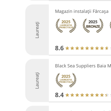
Magazin instalații Fărcașa
Laureați
8.6
Black Sea Suppliers Baia 
Laureați
8.4