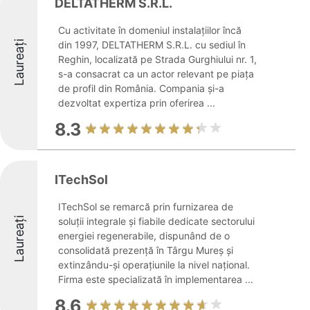
DELTATHERM S.R.L.
Cu activitate în domeniul instalațiilor încă
Laureați
din 1997, DELTATHERM S.R.L. cu sediul în
Reghin, localizată pe Strada Gurghiului nr. 1,
s-a consacrat ca un actor relevant pe piața
de profil din România. Compania și-a
dezvoltat expertiza prin oferirea ...
8.3
ITechSol
ITechSol se remarcă prin furnizarea de
Laureați
soluții integrale și fiabile dedicate sectorului
energiei regenerabile, dispunând de o
consolidată prezență în Târgu Mureș și
extinzându-și operațiunile la nivel național.
Firma este specializată în implementarea ...
8.6