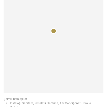
Şoimii Instalaţiilor
Instalații Sanitare, Instalații Electrice, Aer Condiționat - Brăila