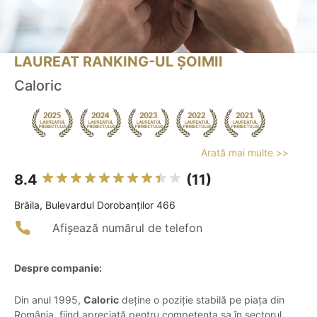
LAUREAT RANKING-UL ȘOIMII
Caloric
Arată mai multe >>
8.4
(11)
Brăila, Bulevardul Dorobanților 466
Afișează numărul de telefon
Despre companie:
Din anul 1995,
Caloric
deține o poziție stabilă pe piața din
România, fiind apreciată pentru competența sa în sectorul