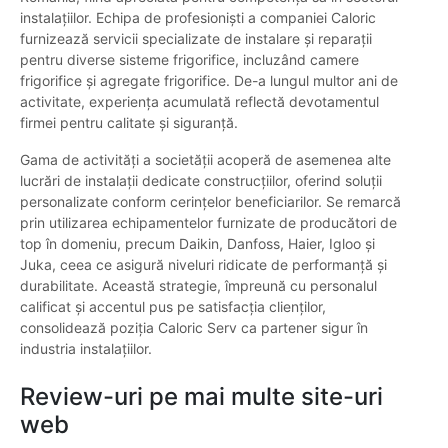
instalațiilor. Echipa de profesioniști a companiei Caloric
furnizează servicii specializate de instalare și reparații
pentru diverse sisteme frigorifice, incluzând camere
frigorifice și agregate frigorifice. De-a lungul multor ani de
activitate, experiența acumulată reflectă devotamentul
firmei pentru calitate și siguranță.
Gama de activități a societății acoperă de asemenea alte
lucrări de instalații dedicate construcțiilor, oferind soluții
personalizate conform cerințelor beneficiarilor. Se remarcă
prin utilizarea echipamentelor furnizate de producători de
top în domeniu, precum Daikin, Danfoss, Haier, Igloo și
Juka, ceea ce asigură niveluri ridicate de performanță și
durabilitate. Această strategie, împreună cu personalul
calificat și accentul pus pe satisfacția clienților,
consolidează poziția Caloric Serv ca partener sigur în
industria instalațiilor.
Review-uri pe mai multe site-uri
web