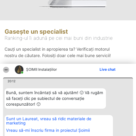
Gasește un specialist
Ranking-ul îi adună pe cei mai buni din industrie
Cauți un specialist in apropierea ta? Verificați motorul
nostru de căutare. Folosiți doar cele mai bune servicii!
ŞOIMII Instalaţiilor
Live chat
Căutare
20:12
Bună, suntem încântați să vă ajutăm! 🙂 Vă rugăm
să faceți clic pe subiectul de conversație
corespunzător! 🙂
Sunt un Laureat, vreau să ridic materiale de
Organizator Ranking
Plebiscyt
Contact
marketing
BRIGHT SOLUTIONS BR SRL
Câștigătorii
Contact
Aleea Timisul De Sus 2 Bl. A30
Lista Tuturor
Vreau să-mi înscriu firma in proiectul Șoimii
Sc. A Et. 4 Ap. 13 Cod 061952
Laureaților