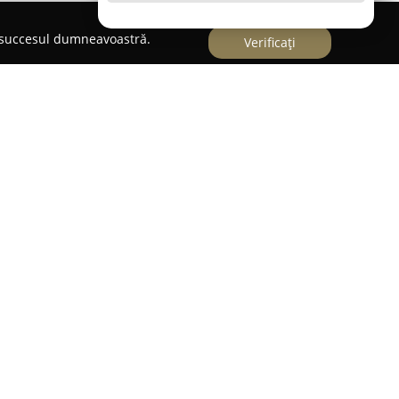
e succesul dumneavoastră.
Verificați
scută ca un element de referință pe piața din
țiile de încălzire cu combustibil solid. Înființată
t o evoluție semnificativă prin implementarea
e ardere tip lumânare. Acest tip de sistem se
rgetică superioară și prin capacitatea sa de a
, asigurând, în același timp, o autonomie
omiei variază de la 24 până la 48 de ore pentru
ă la 5 zile atunci când se utilizează cărbune.
ament clar pentru calitate și fiabilitate,