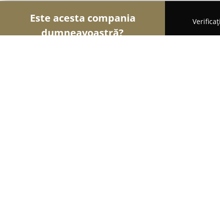
Este acesta compania
Verifica
dumneavoastră?
Şoimii Instalaţiilor
Instalații Sanitare, Instalații 
Stropuva Romania
9.5
(96)
Titu, Strada Nicolae Grigorescu
Afișează numărul de telefon