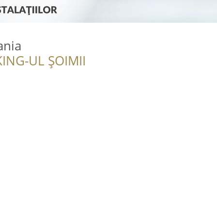
ania
ING-UL ȘOIMII