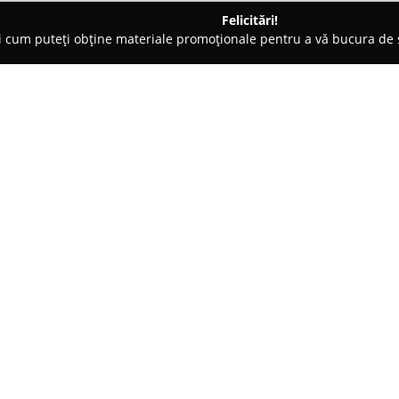
Felicitări!
ți cum puteți obține materiale promoționale pentru a vă bucura d
Electrice, Aer Condiționat - Titu
Stropuva Romania
Despre companie:
Stropuva România
este recuno
România în ceea ce privește solu
în anul 2013, compania a marca
centralelor termice cu sistem d
Arată mai multe >>
distinge printr-o eficiență ene
reduce consumul de combustibil
considerabilă. Intervalul auton
arderea lemnului, respectiv pân
Compania demonstrează un angaj