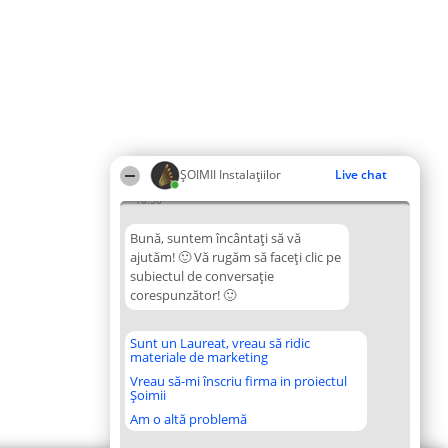
ŞOIMII Instalaţiilor
Live chat
10:36
Bună, suntem încântați să vă
ajutăm! 🙂 Vă rugăm să faceți clic pe
subiectul de conversație
corespunzător! 🙂
Sunt un Laureat, vreau să ridic
materiale de marketing
Vreau să-mi înscriu firma in proiectul
Șoimii
Am o altă problemă