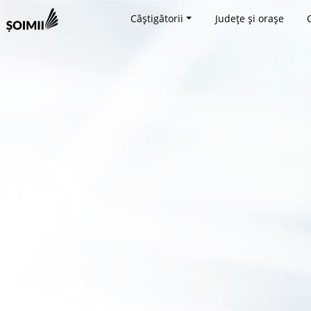
Câștigătorii
Județe și orașe