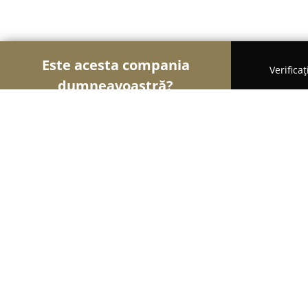
Este acesta compania
Verifica
dumneavoastră?
Şoimii Instalaţiilor
Instalații Sanitare, Instalații 
Conran
9.1
(66)