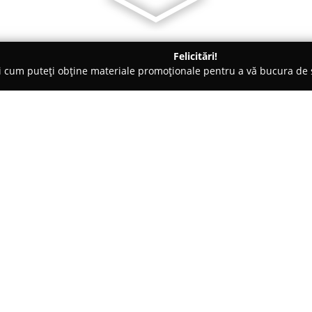
Felicitări!
ți cum puteți obține materiale promoționale pentru a vă bucura d
Electrice, Aer Condiționat - Iaşi
Conran
Despre companie:
Conran
este o companie cu o ex
din Iași, distingându-se ca un 
activitate. Societatea este speci
echipamente destinate instalați
Arată mai multe >>
dispoziție soluții complexe car
De-a lungul timpului, Conran și-