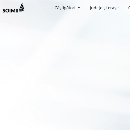
Câștigătorii
Județe și orașe