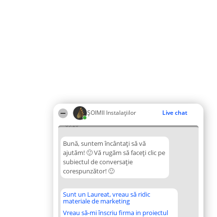
ŞOIMII Instalaţiilor
Live chat
09:20
Bună, suntem încântați să vă
ajutăm! 🙂 Vă rugăm să faceți clic pe
subiectul de conversație
corespunzător! 🙂
Sunt un Laureat, vreau să ridic
materiale de marketing
Vreau să-mi înscriu firma in proiectul