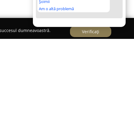
Șoimii
Am o altă problemă
e succesul dumneavoastră.
Verificați
periență de peste 25 de ani pe piața instalațiilor
partener de încredere în sectorul său de
alizată în importul și distribuția de materiale și
ilor de gaz, termice și sanitare, punând la
e răspund unei game largi de proiecte.
a diversificat abilitățile, integrând în portofoliu