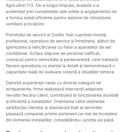
Agricultori 113. De-a lungul timpului, aceasta s-a
evidențiat prin cunoștințele sale solide și angajamentul de
a furniza soluții eficiente pentru sisteme de climatizare,
ventilare și încălzire.
Portofoliul de servicii al Coolfix Hub cuprinde montaj
profesional, operațiuni de service și întreținere, alături de
igienizarea și reîncărcarea cu freon a aparatelor de aer
condiționat. Echipa dispune de personal calificat,
cunoscut pentru seriozitate și perseverență, care tratează
fiecare operațiune cu atenție la detalii și demonstrează o
capacitate reală de evaluare corectă a situațiilor tehnice.
Datorită experienței vaste cu diverse categorii de
echipamente, firma realizează intervenții adaptate
nevoilor fiecărui client, contribuind la funcționarea durabilă
și eficientă a instalațiilor. Orientarea către obținerea
satisfacției clienților și standardul înalt al serviciilor
plasează compania printre partenerii cei mai de încredere
din domeniul instalațiilor, consolidându-i poziția pe piață.