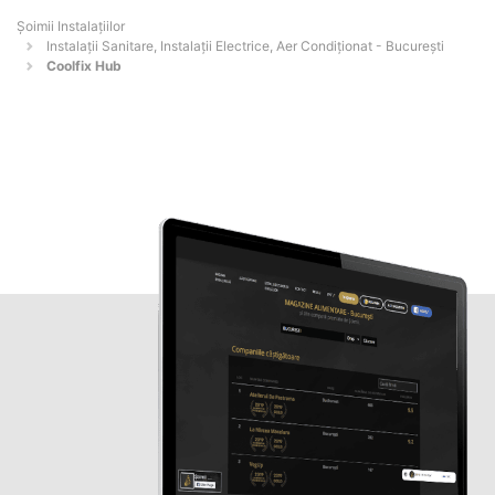
Şoimii Instalaţiilor
Instalații Sanitare, Instalații Electrice, Aer Condiționat - Bucureşti
Coolfix Hub