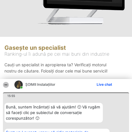
Gasește un specialist
Ranking-ul îi adună pe cei mai buni din industrie
Cauți un specialist in apropierea ta? Verificați motorul
nostru de căutare. Folosiți doar cele mai bune servicii!
ŞOIMII Instalaţiilor
Live chat
Căutare
15:55
Bună, suntem încântați să vă ajutăm! 🙂 Vă rugăm
să faceți clic pe subiectul de conversație
corespunzător! 🙂