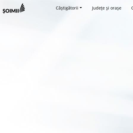
Câștigătorii
Județe și orașe