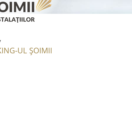
v
ING-UL ȘOIMII