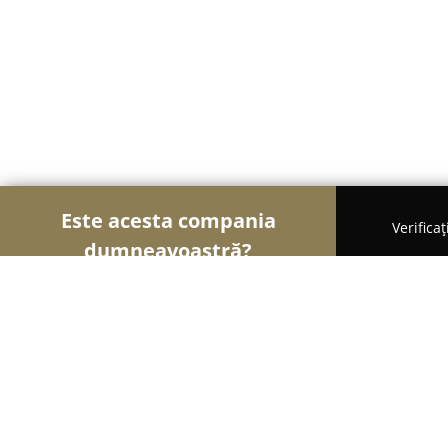
Este acesta compania
Verifica
dumneavoastră?
Şoimii Instalaţiilor
Instalații Sanitare, Instalații 
Duo Term Serv