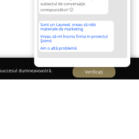
subiectul de conversație
corespunzător! 🙂
Sunt un Laureat, vreau să ridic
materiale de marketing
Vreau să-mi înscriu firma in proiectul
Șoimii
Am o altă problemă
e succesul dumneavoastră.
Verificați
rmă specializată în servicii integrate din sectorul