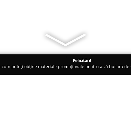
Felicitări!
ți cum puteți obține materiale promoționale pentru a vă bucura d
Electrice, Aer Condiționat - Iaşi
Duo Term Serv
Despre companie:
Duo Term Serv
operează ca o fi