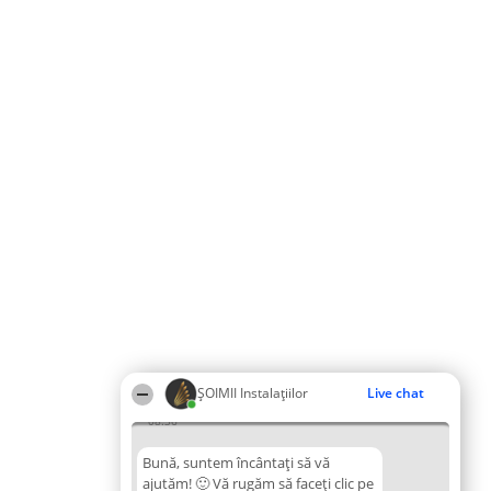
ŞOIMII Instalaţiilor
Live chat
08:36
Bună, suntem încântați să vă
ajutăm! 🙂 Vă rugăm să faceți clic pe