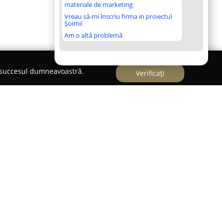
materiale de marketing
Vreau să-mi înscriu firma in proiectul
Șoimii
Am o altă problemă
e succesul dumneavoastră.
Verificați
ă cu capital românesc, activând în domeniul
tru instalații electrice, sisteme de automatizare
ectronice. Sediul societății se află în Arad, pe
tea sa este concentrată pe furnizarea de soluții
zarea instalațiilor electrice în mediile civile și