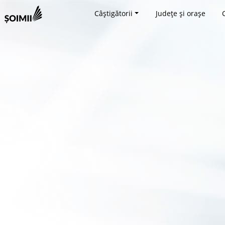
Câștigătorii
Județe și orașe