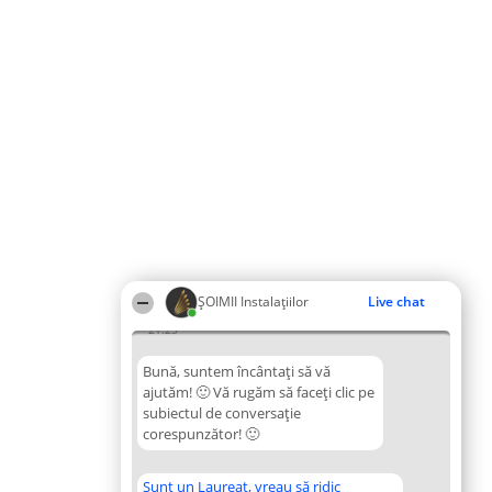
ŞOIMII Instalaţiilor
Live chat
21:23
Bună, suntem încântați să vă
ajutăm! 🙂 Vă rugăm să faceți clic pe
subiectul de conversație
corespunzător! 🙂
Sunt un Laureat, vreau să ridic