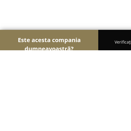
Este acesta compania
Verifica
dumneavoastră?
Şoimii Instalaţiilor
Instalații Sanitare, Instalații
Electroinstal S.R.L.