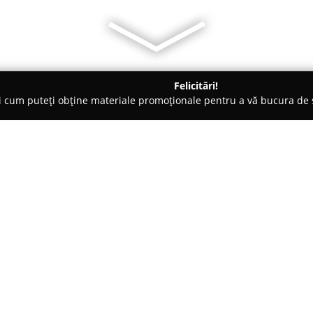
Felicitări!
ți cum puteți obține materiale promoționale pentru a vă bucura d
 Electrice, Aer Condiționat - Arad
Electroinstal S.R.L.
Despre companie:
Electroinstal S.R.L.
este o firm
distribuției de echipamente pen
și soluții dedicate industriei el
Strada Făt Frumos, iar activita
Arată mai multe >>
moderne și complete pentru reali