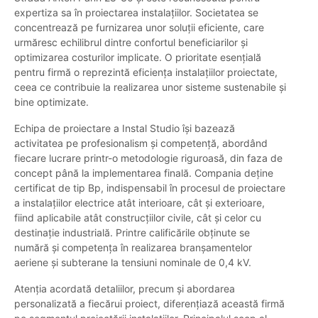
expertiza sa în proiectarea instalațiilor. Societatea se
concentrează pe furnizarea unor soluții eficiente, care
urmăresc echilibrul dintre confortul beneficiarilor și
optimizarea costurilor implicate. O prioritate esențială
pentru firmă o reprezintă eficiența instalațiilor proiectate,
ceea ce contribuie la realizarea unor sisteme sustenabile și
bine optimizate.
Echipa de proiectare a Instal Studio își bazează
activitatea pe profesionalism și competență, abordând
fiecare lucrare printr-o metodologie riguroasă, din faza de
concept până la implementarea finală. Compania deține
certificat de tip Bp, indispensabil în procesul de proiectare
a instalațiilor electrice atât interioare, cât și exterioare,
fiind aplicabile atât construcțiilor civile, cât și celor cu
destinație industrială. Printre calificările obținute se
numără și competența în realizarea branșamentelor
aeriene și subterane la tensiuni nominale de 0,4 kV.
Atenția acordată detaliilor, precum și abordarea
personalizată a fiecărui proiect, diferențiază această firmă