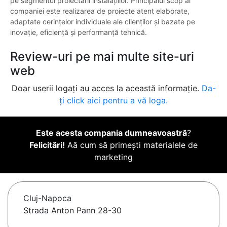
pe segmentul proiectării instalațiilor. Principalul scop al
companiei este realizarea de proiecte atent elaborate,
adaptate cerințelor individuale ale clienților și bazate pe
inovație, eficiență și performanță tehnică.
Review-uri pe mai multe site-uri
web
Doar userii logați au acces la această informație.
Da-
ți click aici pentru a vă loga.
Este acesta compania dumneavoastră
?
Felicitări!
Aă cum să primești materialele de
marketing
Cluj-Napoca
Strada Anton Pann 28-30