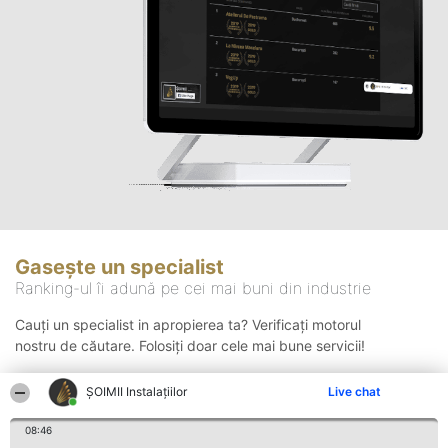
Gasește un specialist
Ranking-ul îi adună pe cei mai buni din industrie
Cauți un specialist in apropierea ta? Verificați motorul
nostru de căutare. Folosiți doar cele mai bune servicii!
ŞOIMII Instalaţiilor
Live chat
Căutare
08:46