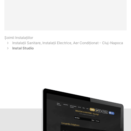
Şoimii Instalaţiilor
Instalații Sanitare, Instalații Electrice, Aer Condiționat - Cluj-Napoca
Instal Studio