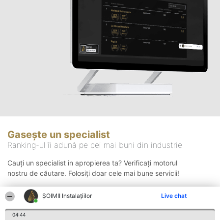
Gasește un specialist
Ranking-ul îi adună pe cei mai buni din industrie
Cauți un specialist in apropierea ta? Verificați motorul
nostru de căutare. Folosiți doar cele mai bune servicii!
ŞOIMII Instalaţiilor
Live chat
Căutare
04:44