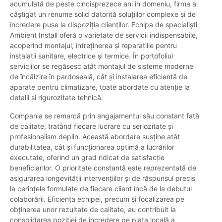
acumulată de peste cincisprezece ani în domeniu, firma a
câștigat un renume solid datorită soluțiilor complexe și de
încredere puse la dispoziția clienților. Echipa de specialiști
Ambient Install oferă o varietate de servicii indispensabile,
acoperind montajul, întreținerea și reparațiile pentru
instalații sanitare, electrice și termice. În portofoliul
serviciilor se regăsesc atât montajul de sisteme moderne
de încălzire în pardoseală, cât și instalarea eficientă de
aparate pentru climatizare, toate abordate cu atenție la
detalii și rigurozitate tehnică.
Compania se remarcă prin angajamentul său constant față
de calitate, tratând fiecare lucrare cu seriozitate și
profesionalism deplin. Această abordare susține atât
durabilitatea, cât și funcționarea optimă a lucrărilor
executate, oferind un grad ridicat de satisfacție
beneficiarilor. O prioritate constantă este reprezentată de
asigurarea longevității intervențiilor și de răspunsul precis
la cerințele formulate de fiecare client încă de la debutul
colaborării. Eficiența echipei, precum și focalizarea pe
obținerea unor rezultate de calitate, au contribuit la
consolidarea poziției de încredere pe piața locală a