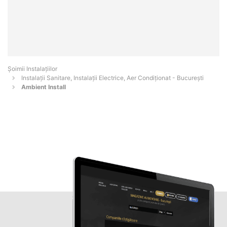
Şoimii Instalaţiilor
Instalații Sanitare, Instalații Electrice, Aer Condiționat - Bucureşti
Ambient Install