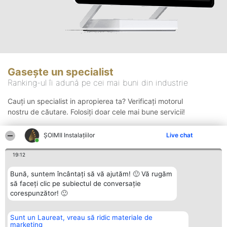
Gasește un specialist
Ranking-ul îi adună pe cei mai buni din industrie
Cauți un specialist in apropierea ta? Verificați motorul
nostru de căutare. Folosiți doar cele mai bune servicii!
ŞOIMII Instalaţiilor
Live chat
Căutare
19:12
Bună, suntem încântați să vă ajutăm! 🙂 Vă rugăm
să faceți clic pe subiectul de conversație
corespunzător! 🙂
Sunt un Laureat, vreau să ridic materiale de
Organizator Ranking
Plebiscyt
Contact
marketing
BRIGHT SOLUTIONS BR SRL
Câștigătorii
Contact