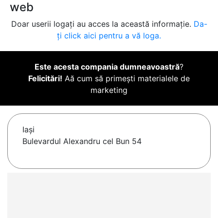
web
Doar userii logați au acces la această informație.
Da-
ți click aici pentru a vă loga.
Este acesta compania dumneavoastră
?
Felicitări!
Aă cum să primești materialele de
marketing
Iaşi
Bulevardul Alexandru cel Bun 54