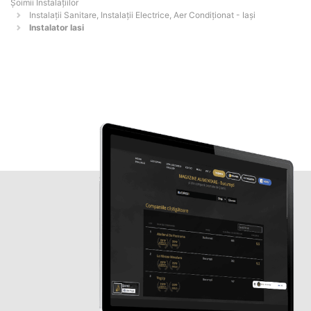
Şoimii Instalaţiilor
Instalații Sanitare, Instalații Electrice, Aer Condiționat - Iaşi
Instalator Iasi