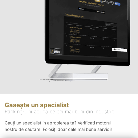
Gasește un specialist
Ranking-ul îi adună pe cei mai buni din industrie
Cauți un specialist in apropierea ta? Verificați motorul
nostru de căutare. Folosiți doar cele mai bune servicii!