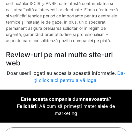
certificărilor ISCIR și ANRE, care atestă conformitatea și
calitatea înaltă a intervențiilor efectuate. Firma efectuează
și verificări tehnice periodice importante pentru centralele
termice și instalațiile de gaze. În plus, un dispecerat
permanent asigură preluarea solicitărilor în regim de
urgență, garantând promptitudine și profesionalism –
aspecte care consolidează poziția companiei pe piață.
Review-uri pe mai multe site-uri
web
Doar userii logați au acces la această informație.
Da-
ți click aici pentru a vă loga.
Este acesta compania dumneavoastră
?
Felicitări!
Aă cum să primești materialele de
marketing