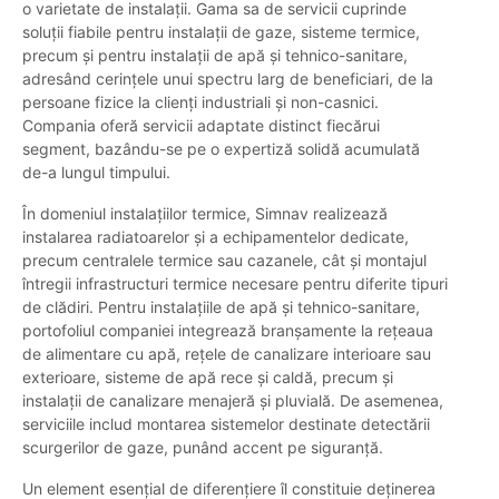
o varietate de instalații. Gama sa de servicii cuprinde
soluții fiabile pentru instalații de gaze, sisteme termice,
precum și pentru instalații de apă și tehnico-sanitare,
adresând cerințele unui spectru larg de beneficiari, de la
persoane fizice la clienți industriali și non-casnici.
Compania oferă servicii adaptate distinct fiecărui
segment, bazându-se pe o expertiză solidă acumulată
de-a lungul timpului.
În domeniul instalațiilor termice, Simnav realizează
instalarea radiatoarelor și a echipamentelor dedicate,
precum centralele termice sau cazanele, cât și montajul
întregii infrastructuri termice necesare pentru diferite tipuri
de clădiri. Pentru instalațiile de apă și tehnico-sanitare,
portofoliul companiei integrează branșamente la rețeaua
de alimentare cu apă, rețele de canalizare interioare sau
exterioare, sisteme de apă rece și caldă, precum și
instalații de canalizare menajeră și pluvială. De asemenea,
serviciile includ montarea sistemelor destinate detectării
scurgerilor de gaze, punând accent pe siguranță.
Un element esențial de diferențiere îl constituie deținerea