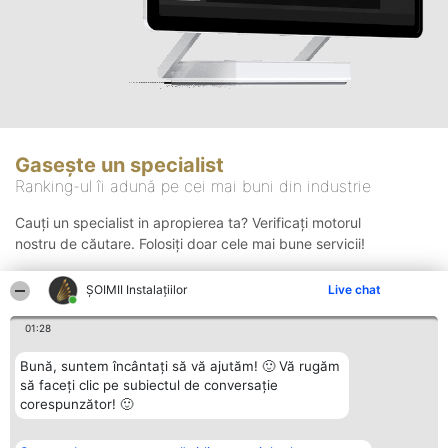
Gasește un specialist
Ranking-ul îi adună pe cei mai buni din industrie
Cauți un specialist in apropierea ta? Verificați motorul
nostru de căutare. Folosiți doar cele mai bune servicii!
ŞOIMII Instalaţiilor
Live chat
Căutare
01:28
Bună, suntem încântați să vă ajutăm! 🙂 Vă rugăm
să faceți clic pe subiectul de conversație
corespunzător! 🙂