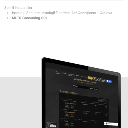
Şoimii Instalaţiilor
Instalații Sanitare, Instalații Electrice, Aer Condiționat - Craiova
MLTR Consulting SRL