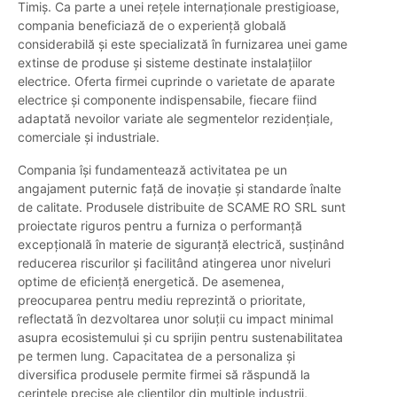
Timiș. Ca parte a unei rețele internaționale prestigioase,
compania beneficiază de o experiență globală
considerabilă și este specializată în furnizarea unei game
extinse de produse și sisteme destinate instalațiilor
electrice. Oferta firmei cuprinde o varietate de aparate
electrice și componente indispensabile, fiecare fiind
adaptată nevoilor variate ale segmentelor rezidențiale,
comerciale și industriale.
Compania își fundamentează activitatea pe un
angajament puternic față de inovație și standarde înalte
de calitate. Produsele distribuite de SCAME RO SRL sunt
proiectate riguros pentru a furniza o performanță
excepțională în materie de siguranță electrică, susținând
reducerea riscurilor și facilitând atingerea unor niveluri
optime de eficiență energetică. De asemenea,
preocuparea pentru mediu reprezintă o prioritate,
reflectată în dezvoltarea unor soluții cu impact minimal
asupra ecosistemului și cu sprijin pentru sustenabilitatea
pe termen lung. Capacitatea de a personaliza și
diversifica produsele permite firmei să răspundă la
cerințele precise ale clienților din multiple industrii,