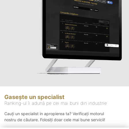
Gasește un specialist
Ranking-ul îi adună pe cei mai buni din industrie
Cauți un specialist in apropierea ta? Verificați motorul
nostru de căutare. Folosiți doar cele mai bune servicii!