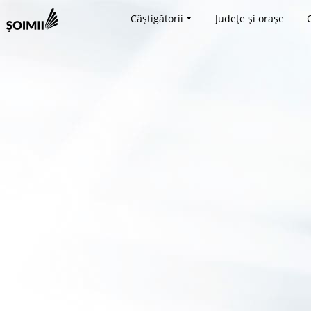
Câștigătorii
Județe și orașe