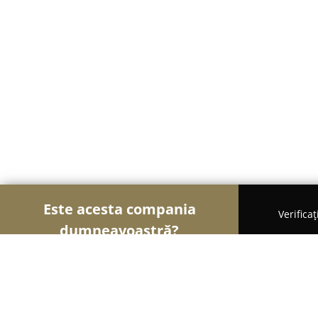
Este acesta compania
Verifica
dumneavoastră?
Şoimii Instalaţiilor
Instalații Sanitare, Instalații