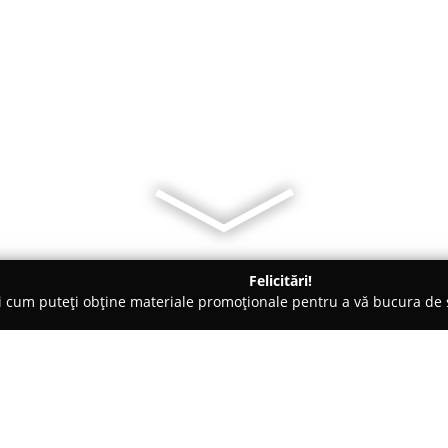
Felicitări!
ți cum puteți obține materiale promoționale pentru a vă bucura d
 Electrice, Aer Condiționat - Cluj-Napoca
Starinst Proexpert