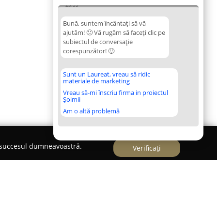
23:35
Bună, suntem încântați să vă
ajutăm! 🙂 Vă rugăm să faceți clic pe
subiectul de conversație
corespunzător! 🙂
Sunt un Laureat, vreau să ridic
materiale de marketing
Vreau să-mi înscriu firma in proiectul
Șoimii
Am o altă problemă
e succesul dumneavoastră.
Verificați