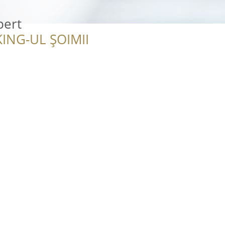
pert
ING-UL ȘOIMII