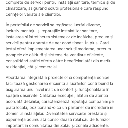
complete de servicii pentru instalații sanitare, termice și de
climatizare, asigurând soluții profesionale care răspund
cerințelor variate ale clienților.
În portofoliul de servicii se regăsesc lucrări diverse,
inclusiv montajul și reparațiile instalațiilor sanitare,
instalarea și întreținerea sistemelor de încălzire, precum și
servicii pentru aparate de aer condiționat. În plus, Card
Instal oferă implementarea unor soluții moderne, precum
pompele de căldură și sisteme de ventilare eficiente,
consolidând astfel oferta către beneficiari atât din mediul
rezidențial, cât și comercial.
Abordarea integrată a proiectelor și competența echipei
facilitează gestionarea eficientă a lucrărilor, contribuind la
asigurarea unui nivel înalt de confort și funcționalitate în
spațiile deservite. Calitatea execuției, alături de atenția
acordată detaliilor, caracterizează reputația companiei pe
piața locală, poziționând-o ca un partener de încredere în
domeniul instalațiilor. Diversitatea serviciilor prestate și
experiența acumulată consolidează rolul său de furnizor
important în comunitatea din Zalău și zonele adiacente.