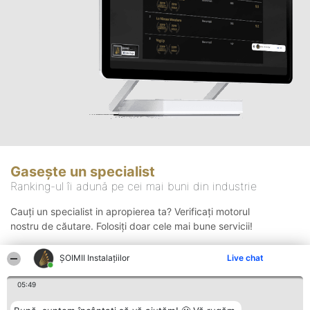
Gasește un specialist
Ranking-ul îi adună pe cei mai buni din industrie
Cauți un specialist in apropierea ta? Verificați motorul
nostru de căutare. Folosiți doar cele mai bune servicii!
ŞOIMII Instalaţiilor
Live chat
Căutare
05:49