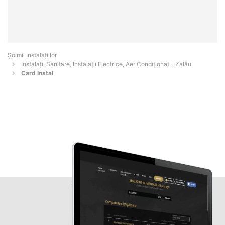
Şoimii Instalaţiilor
Instalații Sanitare, Instalații Electrice, Aer Condiționat - Zalău
Card Instal