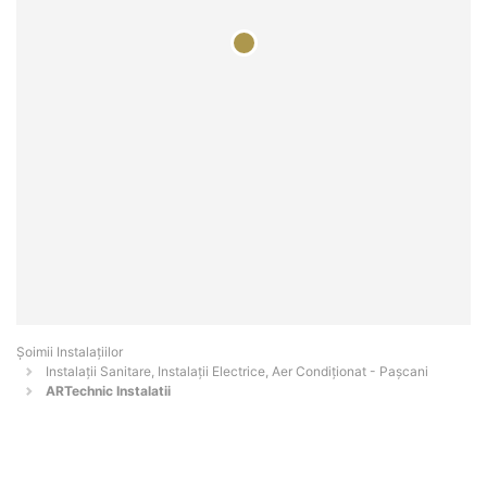
Şoimii Instalaţiilor
Instalații Sanitare, Instalații Electrice, Aer Condiționat - Paşcani
ARTechnic Instalatii