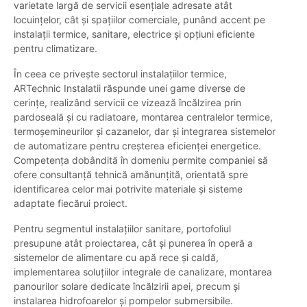
varietate largă de servicii esențiale adresate atât
locuințelor, cât și spațiilor comerciale, punând accent pe
instalații termice, sanitare, electrice și opțiuni eficiente
pentru climatizare.
În ceea ce privește sectorul instalațiilor termice,
ARTechnic Instalatii răspunde unei game diverse de
cerințe, realizând servicii ce vizează încălzirea prin
pardoseală și cu radiatoare, montarea centralelor termice,
termoșemineurilor și cazanelor, dar și integrarea sistemelor
de automatizare pentru creșterea eficienței energetice.
Competența dobândită în domeniu permite companiei să
ofere consultanță tehnică amănunțită, orientată spre
identificarea celor mai potrivite materiale și sisteme
adaptate fiecărui proiect.
Pentru segmentul instalațiilor sanitare, portofoliul
presupune atât proiectarea, cât și punerea în operă a
sistemelor de alimentare cu apă rece și caldă,
implementarea soluțiilor integrale de canalizare, montarea
panourilor solare dedicate încălzirii apei, precum și
instalarea hidrofoarelor și pompelor submersibile.