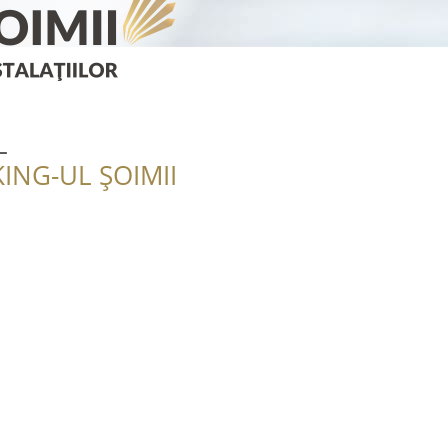
L
ING-UL ȘOIMII