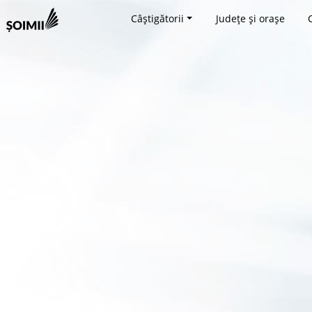
Câștigătorii
Județe și orașe