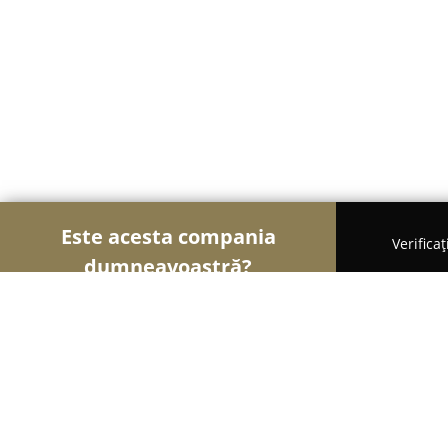
Este acesta compania
Verifica
dumneavoastră?
Şoimii Instalaţiilor
Instalații Sanitare, Instalații
CHIRILA INSTAL