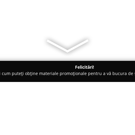
Felicitări!
ți cum puteți obține materiale promoționale pentru a vă bucura d
 Electrice, Aer Condiționat - Braşov
CHIRILA INSTAL
Despre companie: