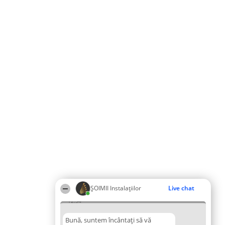
ŞOIMII Instalaţiilor
Live chat
12:54
Bună, suntem încântați să vă