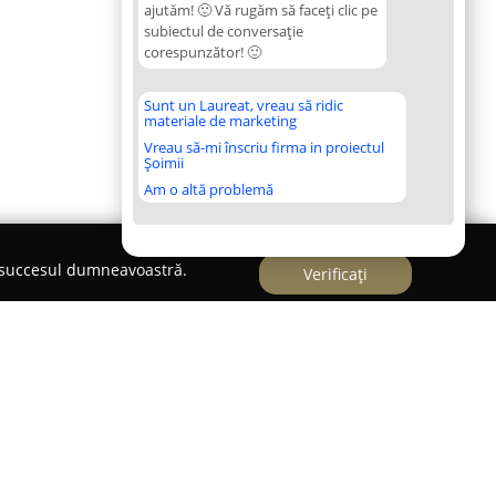
ajutăm! 🙂 Vă rugăm să faceți clic pe
subiectul de conversație
corespunzător! 🙂
Sunt un Laureat, vreau să ridic
materiale de marketing
Vreau să-mi înscriu firma in proiectul
Șoimii
Am o altă problemă
e succesul dumneavoastră.
Verificați