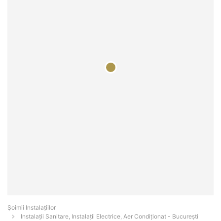
Şoimii Instalaţiilor
Instalații Sanitare, Instalații Electrice, Aer Condiționat - Bucureşti