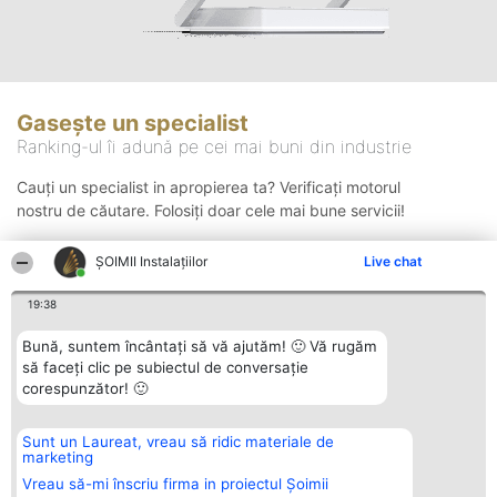
Gasește un specialist
Ranking-ul îi adună pe cei mai buni din industrie
Cauți un specialist in apropierea ta? Verificați motorul
nostru de căutare. Folosiți doar cele mai bune servicii!
ŞOIMII Instalaţiilor
Live chat
Căutare
19:38
Bună, suntem încântați să vă ajutăm! 🙂 Vă rugăm
să faceți clic pe subiectul de conversație
corespunzător! 🙂
Sunt un Laureat, vreau să ridic materiale de
Organizator Ranking
Plebiscyt
Contact
marketing
BRIGHT SOLUTIONS BR SRL
Câștigătorii
Contact
Aleea Timisul De Sus 2 Bl. A30
Lista Tuturor
Vreau să-mi înscriu firma in proiectul Șoimii
Sc. A Et. 4 Ap. 13 Cod 061952
Laureaților