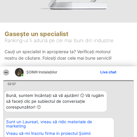
Gasește un specialist
Ranking-ul îi adună pe cei mai buni din industrie
Cauți un specialist in apropierea ta? Verificați motorul
nostru de căutare. Folosiți doar cele mai bune servicii!
ŞOIMII Instalaţiilor
Live chat
Căutare
02:57
Bună, suntem încântați să vă ajutăm! 🙂 Vă rugăm
să faceți clic pe subiectul de conversație
corespunzător! 🙂
Sunt un Laureat, vreau să ridic materiale de
Organizator Ranking
Plebiscyt
Contact
marketing
BRIGHT SOLUTIONS BR SRL
Câștigătorii
Contact
Aleea Timisul De Sus 2 Bl. A30
Lista Tuturor
Vreau să-mi înscriu firma in proiectul Șoimii
Sc. A Et. 4 Ap. 13 Cod 061952
Laureaților