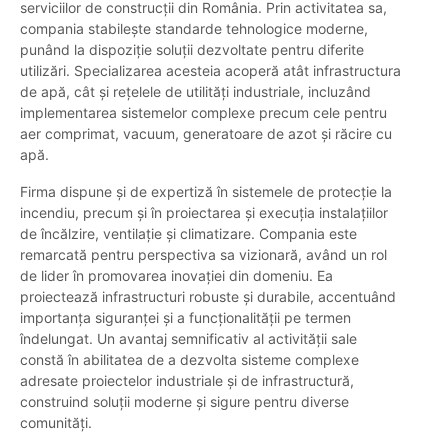
serviciilor de construcții din România. Prin activitatea sa,
compania stabilește standarde tehnologice moderne,
punând la dispoziție soluții dezvoltate pentru diferite
utilizări. Specializarea acesteia acoperă atât infrastructura
de apă, cât și rețelele de utilități industriale, incluzând
implementarea sistemelor complexe precum cele pentru
aer comprimat, vacuum, generatoare de azot și răcire cu
apă.
Firma dispune și de expertiză în sistemele de protecție la
incendiu, precum și în proiectarea și execuția instalațiilor
de încălzire, ventilație și climatizare. Compania este
remarcată pentru perspectiva sa vizionară, având un rol
de lider în promovarea inovației din domeniu. Ea
proiectează infrastructuri robuste și durabile, accentuând
importanța siguranței și a funcționalității pe termen
îndelungat. Un avantaj semnificativ al activității sale
constă în abilitatea de a dezvolta sisteme complexe
adresate proiectelor industriale și de infrastructură,
construind soluții moderne și sigure pentru diverse
comunități.