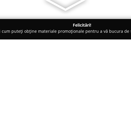
Felicitări!
ți cum puteți obține materiale promoționale pentru a vă bucura d
Electrice, Aer Condiționat - Slatina
INSTAL ILIAS SRL
Despre companie:
INSTAL ILIAS SRL
, înființată î
situat în Slatina. Compania are 
lucrărilor de instalații sanitare
integrate atât pentru proiecte 
industriale. Gama serviciilor pr
naturale, termice, sisteme mode
alternative eficiente pe bază 