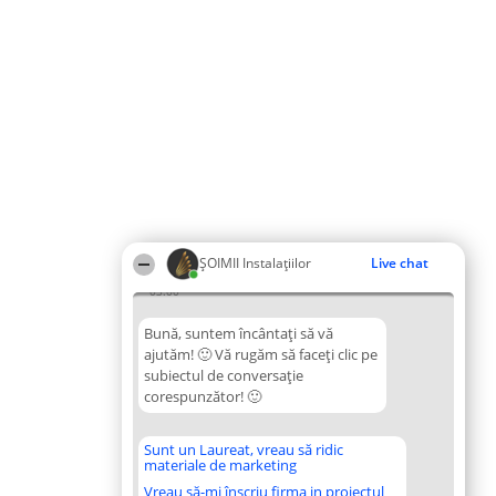
ŞOIMII Instalaţiilor
Live chat
03:00
Bună, suntem încântați să vă
ajutăm! 🙂 Vă rugăm să faceți clic pe
subiectul de conversație
corespunzător! 🙂
Sunt un Laureat, vreau să ridic
materiale de marketing
Vreau să-mi înscriu firma in proiectul