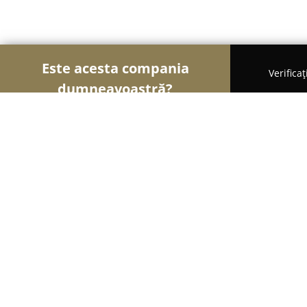
Este acesta compania
Verifica
dumneavoastră?
Şoimii Instalaţiilor
Instalații Sanitare, Instalații 
INSTAL ILIAS SRL
8.6
(35)
Slatina, Strada Silozului