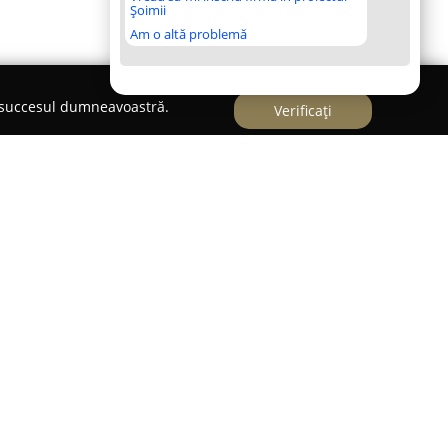
Șoimii
Am o altă problemă
e succesul dumneavoastră.
Verificați
n 2005, activează în sectorul instalațiilor, cu sediul
ca principală activitate proiectarea și realizarea
, încălzire și aer condiționat, furnizând soluții
rezidențiale, cât și pentru cele comerciale sau
estate acoperă inclusiv instalații de gaze
rne de încălzire prin pardoseală, dar și
de energie solară sau pompe de căldură.