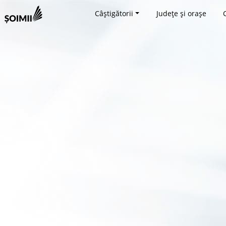
Câștigătorii
Județe și orașe