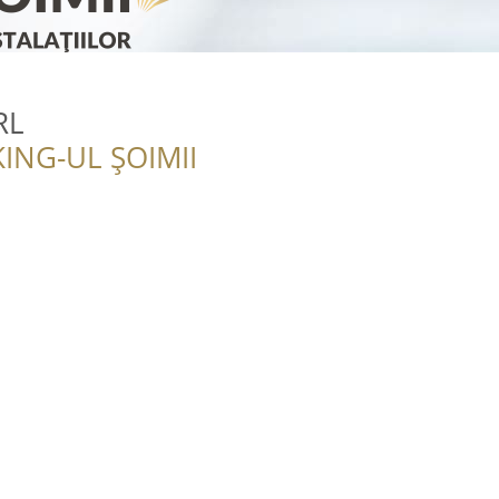
RL
ING-UL ȘOIMII