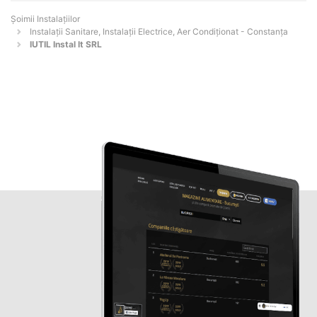
Şoimii Instalaţiilor
Instalații Sanitare, Instalații Electrice, Aer Condiționat - Constanţa
IUTIL Instal It SRL