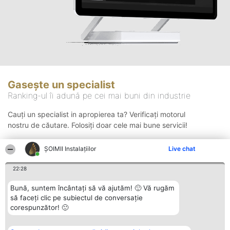
Gasește un specialist
Ranking-ul îi adună pe cei mai buni din industrie
Cauți un specialist in apropierea ta? Verificați motorul
nostru de căutare. Folosiți doar cele mai bune servicii!
ŞOIMII Instalaţiilor
Live chat
Căutare
22:28
Bună, suntem încântați să vă ajutăm! 🙂 Vă rugăm
să faceți clic pe subiectul de conversație
corespunzător! 🙂