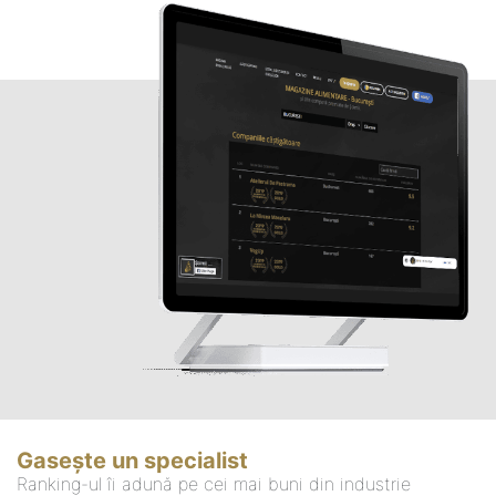
Gasește un specialist
Ranking-ul îi adună pe cei mai buni din industrie