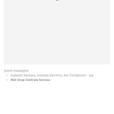
Şoimii Instalaţiilor
Instalații Sanitare, Instalații Electrice, Aer Condiționat - Iaşi
Mat Grup Centrale Service