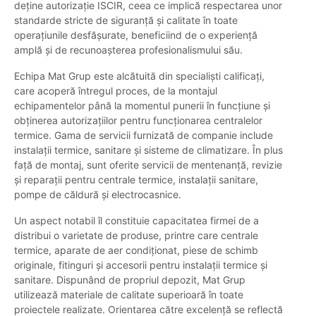
deține autorizație ISCIR, ceea ce implică respectarea unor
standarde stricte de siguranță și calitate în toate
operațiunile desfășurate, beneficiind de o experiență
amplă și de recunoașterea profesionalismului său.
Echipa Mat Grup este alcătuită din specialiști calificați,
care acoperă întregul proces, de la montajul
echipamentelor până la momentul punerii în funcțiune și
obținerea autorizațiilor pentru funcționarea centralelor
termice. Gama de servicii furnizată de companie include
instalații termice, sanitare și sisteme de climatizare. În plus
față de montaj, sunt oferite servicii de mentenanță, revizie
și reparații pentru centrale termice, instalații sanitare,
pompe de căldură și electrocasnice.
Un aspect notabil îl constituie capacitatea firmei de a
distribui o varietate de produse, printre care centrale
termice, aparate de aer condiționat, piese de schimb
originale, fitinguri și accesorii pentru instalații termice și
sanitare. Dispunând de propriul depozit, Mat Grup
utilizează materiale de calitate superioară în toate
proiectele realizate. Orientarea către excelență se reflectă