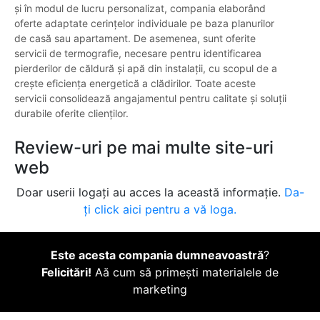
și în modul de lucru personalizat, compania elaborând
oferte adaptate cerințelor individuale pe baza planurilor
de casă sau apartament. De asemenea, sunt oferite
servicii de termografie, necesare pentru identificarea
pierderilor de căldură și apă din instalații, cu scopul de a
crește eficiența energetică a clădirilor. Toate aceste
servicii consolidează angajamentul pentru calitate și soluții
durabile oferite clienților.
Review-uri pe mai multe site-uri
web
Doar userii logați au acces la această informație.
Da-
ți click aici pentru a vă loga.
Este acesta compania dumneavoastră
?
Felicitări!
Aă cum să primești materialele de
marketing