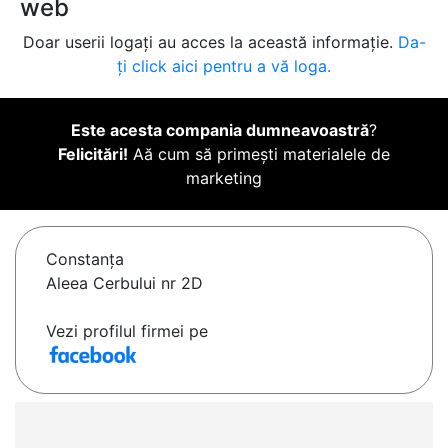
web
Doar userii logați au acces la această informație.
Da-
ți click aici pentru a vă loga.
Este acesta compania dumneavoastră
?
Felicitări!
Aă cum să primești materialele de
marketing
Constanţa
Aleea Cerbului nr 2D
Vezi profilul firmei pe