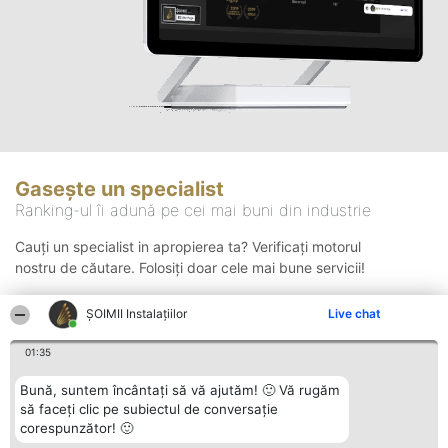
Gasește un specialist
Ranking-ul îi adună pe cei mai buni din industrie
Cauți un specialist in apropierea ta? Verificați motorul
nostru de căutare. Folosiți doar cele mai bune servicii!
ŞOIMII Instalaţiilor
Live chat
Căutare
01:35
Bună, suntem încântați să vă ajutăm! 🙂 Vă rugăm
să faceți clic pe subiectul de conversație
corespunzător! 🙂