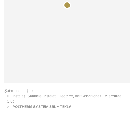
Şoimii Instalaţiilor
Instalații Sanitare, Instalații Electrice, Aer Condiționat - Miercurea-
Ciuc
POLTHERM SYSTEM SRL - TEKLA