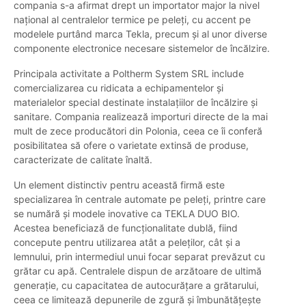
compania s-a afirmat drept un importator major la nivel
național al centralelor termice pe peleți, cu accent pe
modelele purtând marca Tekla, precum și al unor diverse
componente electronice necesare sistemelor de încălzire.
Principala activitate a Poltherm System SRL include
comercializarea cu ridicata a echipamentelor și
materialelor special destinate instalațiilor de încălzire și
sanitare. Compania realizează importuri directe de la mai
mult de zece producători din Polonia, ceea ce îi conferă
posibilitatea să ofere o varietate extinsă de produse,
caracterizate de calitate înaltă.
Un element distinctiv pentru această firmă este
specializarea în centrale automate pe peleți, printre care
se numără și modele inovative ca TEKLA DUO BIO.
Acestea beneficiază de funcționalitate dublă, fiind
concepute pentru utilizarea atât a peleților, cât și a
lemnului, prin intermediul unui focar separat prevăzut cu
grătar cu apă. Centralele dispun de arzătoare de ultimă
generație, cu capacitatea de autocurățare a grătarului,
ceea ce limitează depunerile de zgură și îmbunătățește