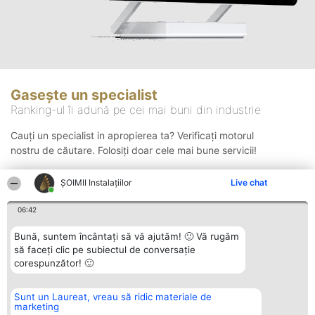
Gasește un specialist
Ranking-ul îi adună pe cei mai buni din industrie
Cauți un specialist in apropierea ta? Verificați motorul
nostru de căutare. Folosiți doar cele mai bune servicii!
ŞOIMII Instalaţiilor
Live chat
Căutare
06:42
Bună, suntem încântați să vă ajutăm! 🙂 Vă rugăm
să faceți clic pe subiectul de conversație
corespunzător! 🙂
Sunt un Laureat, vreau să ridic materiale de
Organizator Ranking
Plebiscyt
Contact
marketing
BRIGHT SOLUTIONS BR SRL
Câștigătorii
Contact