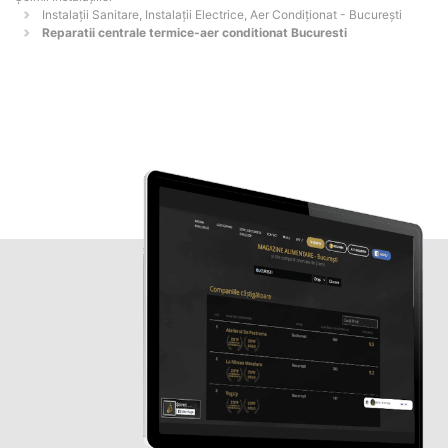
Instalații Sanitare, Instalații Electrice, Aer Condiționat - Bucureşti
Reparatii centrale termice-aer conditionat Bucuresti