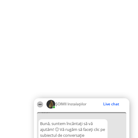
ŞOIMII Instalaţiilor
Live chat
05:31
Bună, suntem încântați să vă
ajutăm! 🙂 Vă rugăm să faceți clic pe
subiectul de conversație