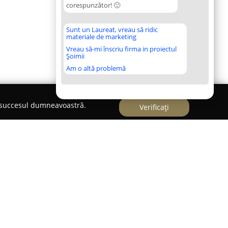
corespunzător! 🙂
Sunt un Laureat, vreau să ridic
materiale de marketing
Vreau să-mi înscriu firma in proiectul
Șoimii
Am o altă problemă
e succesul dumneavoastră.
Verificați
pecializată în furnizarea de soluții complete în
l în Râmnicu Vâlcea, pe Strada I. C. Brătianu nr. 16.