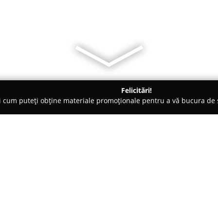
Felicitări!
ți cum puteți obține materiale promoționale pentru a vă bucura d
 Electrice, Aer Condiționat - Râmnicu Vâlcea
SC Coslau Instal SRL
Despre companie:
Coslau Instal
este o societate s
sectorul instalațiilor, cu sediu