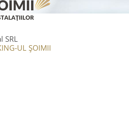
al SRL
ING-UL ȘOIMII