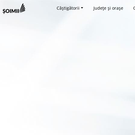
Câștigătorii
Județe și orașe