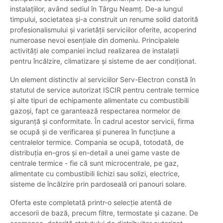
instalațiilor, având sediul în Târgu Neamț. De-a lungul
timpului, societatea și-a construit un renume solid datorită
profesionalismului și varietății serviciilor oferite, acoperind
numeroase nevoi esențiale din domeniu. Principalele
activități ale companiei includ realizarea de instalații
pentru încălzire, climatizare și sisteme de aer condiționat.
Un element distinctiv al serviciilor Serv-Electron constă în
statutul de service autorizat ISCIR pentru centrale termice
și alte tipuri de echipamente alimentate cu combustibili
gazoși, fapt ce garantează respectarea normelor de
siguranță și conformitate. În cadrul acestor servicii, firma
se ocupă și de verificarea și punerea în funcțiune a
centralelor termice. Compania se ocupă, totodată, de
distribuția en-gros și en-detail a unei game vaste de
centrale termice - fie că sunt microcentrale, pe gaz,
alimentate cu combustibili lichizi sau solizi, electrice,
sisteme de încălzire prin pardoseală ori panouri solare.
Oferta este completată printr-o selecție atentă de
accesorii de bază, precum filtre, termostate și cazane. De