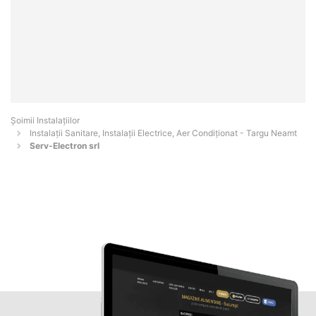
Şoimii Instalaţiilor
Instalații Sanitare, Instalații Electrice, Aer Condiționat - Targu Neamt
Serv-Electron srl