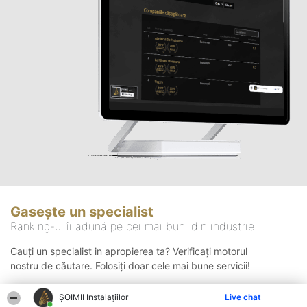
Gasește un specialist
Ranking-ul îi adună pe cei mai buni din industrie
Cauți un specialist in apropierea ta? Verificați motorul
nostru de căutare. Folosiți doar cele mai bune servicii!
ŞOIMII Instalaţiilor
Live chat