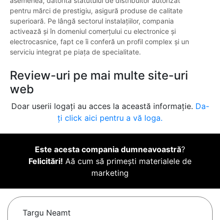
asemenea, datorită statutului de distribuitor autorizat
pentru mărci de prestigiu, asigură produse de calitate
superioară. Pe lângă sectorul instalațiilor, compania
activează și în domeniul comerțului cu electronice și
electrocasnice, fapt ce îi conferă un profil complex și un
serviciu integrat pe piața de specialitate.
Review-uri pe mai multe site-uri
web
Doar userii logați au acces la această informație.
Da-
ți click aici pentru a vă loga.
Este acesta compania dumneavoastră
?
Felicitări!
Aă cum să primești materialele de
marketing
Targu Neamt