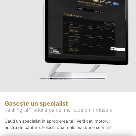
Gasește un specialist
Ranking-ul îi adună pe cei mai buni din industrie
Cauți un specialist in apropierea ta? Verificați motorul
nostru de căutare. Folosiți doar cele mai bune servicii!