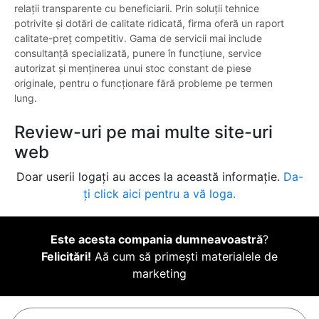
relații transparente cu beneficiarii. Prin soluții tehnice
potrivite și dotări de calitate ridicată, firma oferă un raport
calitate-preț competitiv. Gama de servicii mai include
consultanță specializată, punere în funcțiune, service
autorizat și menținerea unui stoc constant de piese
originale, pentru o funcționare fără probleme pe termen
lung.
Review-uri pe mai multe site-uri
web
Doar userii logați au acces la această informație.
Da-
ți click aici pentru a vă loga.
Este acesta compania dumneavoastră
?
Felicitări!
Aă cum să primești materialele de
marketing