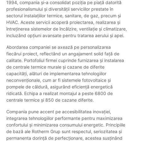
1994, compania și-a consolidat poziția pe piață datorită
profesionalismului și diversității serviciilor prestate în
sectorul instalațiilor termice, sanitare, de gaz, precum și
HVAC. Aceste servicii acoperă proiectarea, realizarea și
întreținerea sistemelor de încălzire, ventilație și climatizare,
incluzând opțiuni avansate pentru tratarea aerului și apei.
Abordarea companiei se axează pe personalizarea
fiecărui proiect, reflectând un angajament solid față de
calitate. Portofoliul firmei cuprinde furnizarea și instalarea
de centrale termice murale și cazane de diferite
capacități, alături de implementarea tehnologiilor
neconvenționale, cum ar fi sistemele fotovoltaice și
pompele de căldură, asigurând eficiență energetică
ridicată. Echipa a realizat montajul a peste 6800 de
centrale termice și 850 de cazane diferite.
Compania pune accent pe accesibilitatea inovației,
integrarea tehnologiilor performante pentru maximizarea
confortului și minimizarea consumului energetic. Principiile
de bază ale Rotherm Grup sunt respectul, seriozitatea și
permanenta dorință de perfecționare, acestea susținând