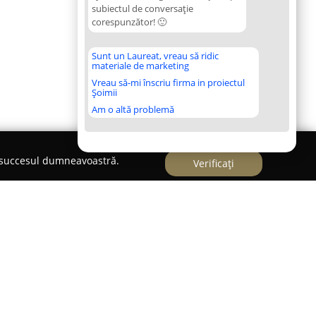
subiectul de conversație
corespunzător! 🙂
Sunt un Laureat, vreau să ridic
materiale de marketing
Vreau să-mi înscriu firma in proiectul
Șoimii
Am o altă problemă
e succesul dumneavoastră.
Verificați
ii centrale Iasi
nizor specializat de servicii integrate și