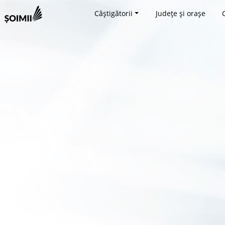
Câștigătorii
Județe și orașe