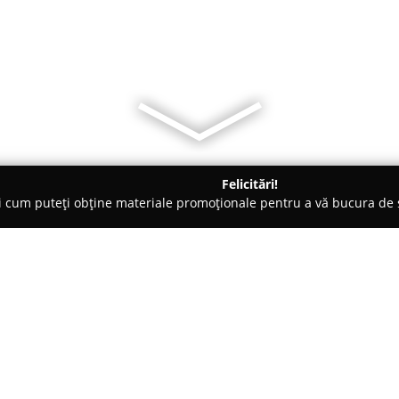
Felicitări!
ți cum puteți obține materiale promoționale pentru a vă bucura d
 Electrice, Aer Condiționat - Valea Lupului
Solution Agapi- Reparat
si
Despre companie:
Solution Agapi
activează ca fur