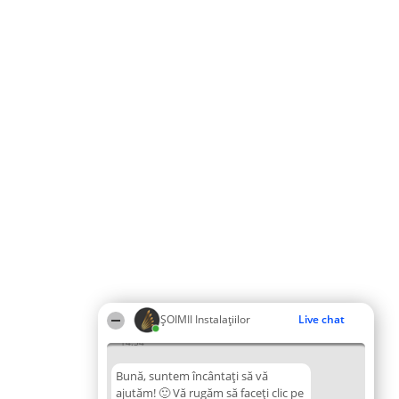
ŞOIMII Instalaţiilor
Live chat
14:54
Bună, suntem încântați să vă
ajutăm! 🙂 Vă rugăm să faceți clic pe