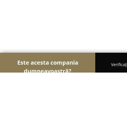
Este acesta compania
Verifica
dumneavoastră?
Şoimii Instalaţiilor
Instalații Sanitare, Instalații
Solution Agapi- Reparatii centrale Ia