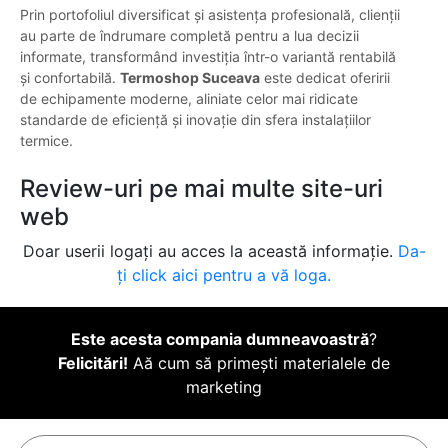
Prin portofoliul diversificat și asistența profesională, clienții
au parte de îndrumare completă pentru a lua decizii
informate, transformând investiția într-o variantă rentabilă
și confortabilă.
Termoshop Suceava
este dedicat oferirii
de echipamente moderne, aliniate celor mai ridicate
standarde de eficiență și inovație din sfera instalațiilor
termice.
Review-uri pe mai multe site-uri
web
Doar userii logați au acces la această informație.
Da-
ți click aici pentru a vă loga.
Este acesta compania dumneavoastră
?
Felicitări!
Aă cum să primești materialele de
marketing