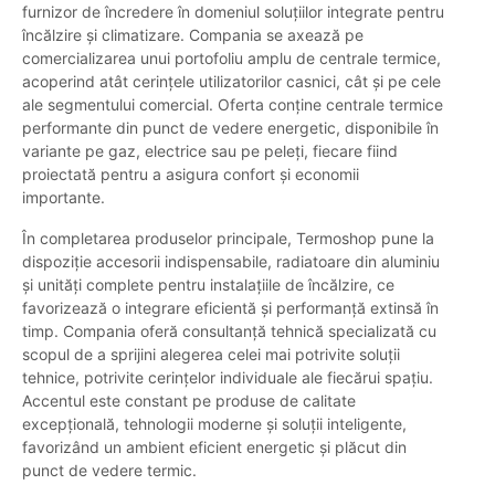
furnizor de încredere în domeniul soluțiilor integrate pentru
încălzire și climatizare. Compania se axează pe
comercializarea unui portofoliu amplu de centrale termice,
acoperind atât cerințele utilizatorilor casnici, cât și pe cele
ale segmentului comercial. Oferta conține centrale termice
performante din punct de vedere energetic, disponibile în
variante pe gaz, electrice sau pe peleți, fiecare fiind
proiectată pentru a asigura confort și economii
importante.
În completarea produselor principale, Termoshop pune la
dispoziție accesorii indispensabile, radiatoare din aluminiu
și unități complete pentru instalațiile de încălzire, ce
favorizează o integrare eficientă și performanță extinsă în
timp. Compania oferă consultanță tehnică specializată cu
scopul de a sprijini alegerea celei mai potrivite soluții
tehnice, potrivite cerințelor individuale ale fiecărui spațiu.
Accentul este constant pe produse de calitate
excepțională, tehnologii moderne și soluții inteligente,
favorizând un ambient eficient energetic și plăcut din
punct de vedere termic.