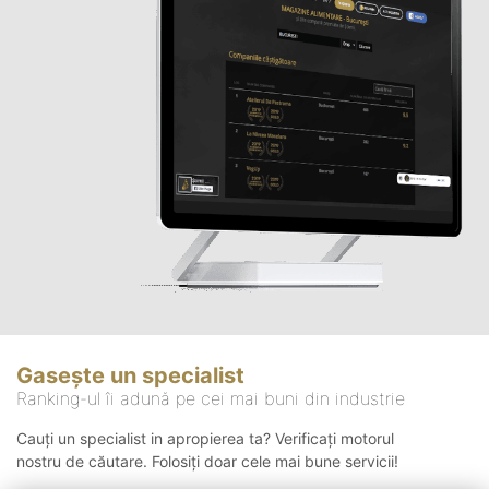
Gasește un specialist
Ranking-ul îi adună pe cei mai buni din industrie
Cauți un specialist in apropierea ta? Verificați motorul
nostru de căutare. Folosiți doar cele mai bune servicii!