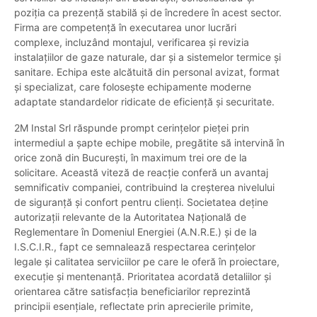
poziția ca prezență stabilă și de încredere în acest sector.
Firma are competență în executarea unor lucrări
complexe, incluzând montajul, verificarea și revizia
instalațiilor de gaze naturale, dar și a sistemelor termice și
sanitare. Echipa este alcătuită din personal avizat, format
și specializat, care folosește echipamente moderne
adaptate standardelor ridicate de eficiență și securitate.
2M Instal Srl răspunde prompt cerințelor pieței prin
intermediul a șapte echipe mobile, pregătite să intervină în
orice zonă din București, în maximum trei ore de la
solicitare. Această viteză de reacție conferă un avantaj
semnificativ companiei, contribuind la creșterea nivelului
de siguranță și confort pentru clienți. Societatea deține
autorizații relevante de la Autoritatea Națională de
Reglementare în Domeniul Energiei (A.N.R.E.) și de la
I.S.C.I.R., fapt ce semnalează respectarea cerințelor
legale și calitatea serviciilor pe care le oferă în proiectare,
execuție și mentenanță. Prioritatea acordată detaliilor și
orientarea către satisfacția beneficiarilor reprezintă
principii esențiale, reflectate prin aprecierile primite,