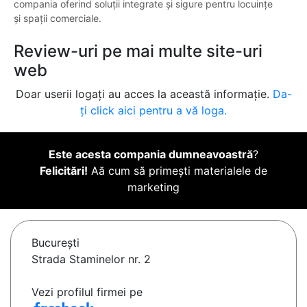
compania oferind soluții integrate și sigure pentru locuințe
și spații comerciale.
Review-uri pe mai multe site-uri
web
Doar userii logați au acces la această informație.
Da-
ți click aici pentru a vă loga.
Este acesta compania dumneavoastră
?
Felicitări!
Aă cum să primești materialele de
marketing
Bucureşti
Strada Staminelor nr. 2
Vezi profilul firmei pe