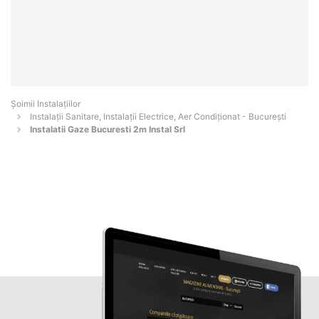
Şoimii Instalaţiilor
Instalații Sanitare, Instalații Electrice, Aer Condiționat - Bucureşti
Instalatii Gaze Bucuresti 2m Instal Srl