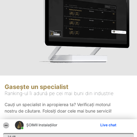
Gasește un specialist
Ranking-ul îi adună pe cei mai buni din industrie
Cauți un specialist in apropierea ta? Verificați motorul
nostru de căutare. Folosiți doar cele mai bune servicii!
ŞOIMII Instalaţiilor
Live chat
Căutare
14:48