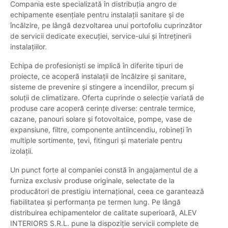
Compania este specializată în distribuția angro de
echipamente esențiale pentru instalații sanitare și de
încălzire, pe lângă dezvoltarea unui portofoliu cuprinzător
de servicii dedicate execuției, service-ului și întreținerii
instalațiilor.
Echipa de profesioniști se implică în diferite tipuri de
proiecte, ce acoperă instalații de încălzire și sanitare,
sisteme de prevenire și stingere a incendiilor, precum și
soluții de climatizare. Oferta cuprinde o selecție variată de
produse care acoperă cerințe diverse: centrale termice,
cazane, panouri solare și fotovoltaice, pompe, vase de
expansiune, filtre, componente antiincendiu, robineți în
multiple sortimente, țevi, fitinguri și materiale pentru
izolații.
Un punct forte al companiei constă în angajamentul de a
furniza exclusiv produse originale, selectate de la
producători de prestigiu internațional, ceea ce garantează
fiabilitatea și performanța pe termen lung. Pe lângă
distribuirea echipamentelor de calitate superioară, ALEV
INTERIORS S.R.L. pune la dispoziție servicii complete de