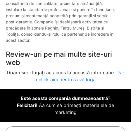
consultanță de specialitate, proiectare amănunțită,
instalare la standarde profesionale și punere în funcțiune,
precum și mentenanță acoperită prin garanții și servicii
post-garanție. Compania își desfășoară activitatea cu
precădere în zonele Reghin, Târgu Mureș, Bistrița și
Toplița, consolidându-și rolul ca partener de încredere în
acest sector.
Review-uri pe mai multe site-uri
web
Doar userii logați au acces la această informație.
Da-
ți click aici pentru a vă loga.
Este acesta compania dumneavoastră
?
Felicitări!
Aă cum să primești materialele de
marketing