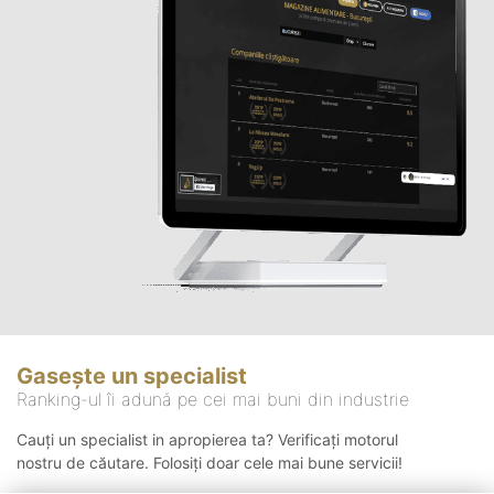
Gasește un specialist
Ranking-ul îi adună pe cei mai buni din industrie
Cauți un specialist in apropierea ta? Verificați motorul
nostru de căutare. Folosiți doar cele mai bune servicii!