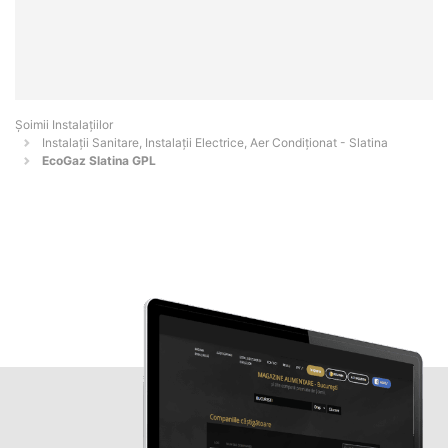
Şoimii Instalaţiilor
Instalații Sanitare, Instalații Electrice, Aer Condiționat - Slatina
EcoGaz Slatina GPL