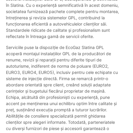
în Slatina. Cu o experiență semnificativă în acest domeniu,
societatea furnizează pachete complete pentru montarea,
întreținerea și revizia sistemelor GPL, contribuind la
funcționarea eficientă a autovehiculelor clienților săi.
Standardele ridicate de calitate și profesionalism sunt
reflectate în întreaga gamă de servicii oferite.
Serviciile puse la dispoziție de EcoGaz Slatina GPL
acoperă montajul instalațiilor GPL de la producători de
renume, revizii și reparații pentru diferite tipuri de
autoturisme, indiferent de norma de poluare (EURO2,
EURO3, EURO4, EURO5), inclusiv pentru cele echipate cu
sisteme de injecție directă. Firma se remarcă printr-o
abordare orientată spre client, creând soluții adaptate
cerințelor și bugetului fiecărui proprietar de mașină.
Echipa, alcătuită din profesioniști cu experiență, pune
accent pe menținerea unui echilibru optim între calitate și
preț, susținând execuția promptă a tuturor lucrărilor.
Abilitățile de consiliere specializată permit ghidarea
clienților spre alegeri informate. Totodată, parteneriatele
cu diverși furnizori de piese și accesorii garantează o