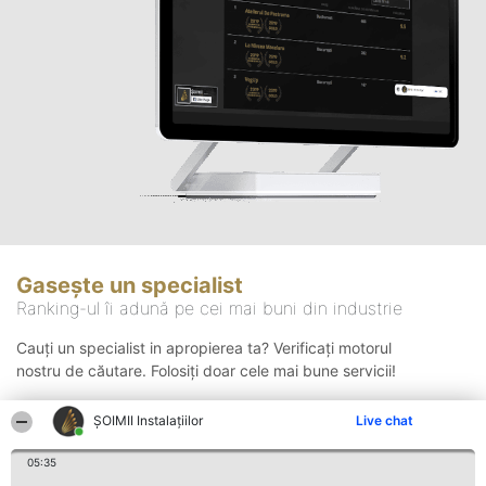
Gasește un specialist
Ranking-ul îi adună pe cei mai buni din industrie
Cauți un specialist in apropierea ta? Verificați motorul
nostru de căutare. Folosiți doar cele mai bune servicii!
ŞOIMII Instalaţiilor
Live chat
Căutare
05:35