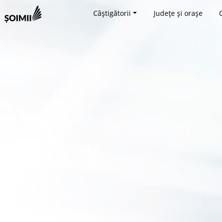
Câștigătorii
Județe și orașe