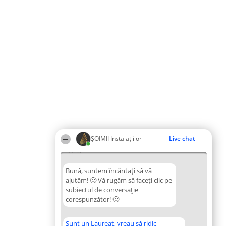
ŞOIMII Instalaţiilor
Live chat
21:31
Bună, suntem încântați să vă
ajutăm! 🙂 Vă rugăm să faceți clic pe
subiectul de conversație
corespunzător! 🙂
Sunt un Laureat, vreau să ridic