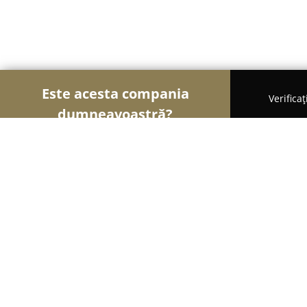
Este acesta compania
Verifica
dumneavoastră?
Şoimii Instalaţiilor
Instalații Sanitare, Instalații
Foxy Plast Impex SRL