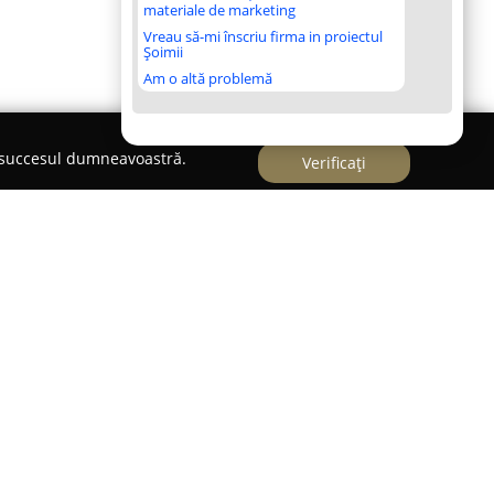
materiale de marketing
Vreau să-mi înscriu firma in proiectul
Șoimii
Am o altă problemă
e succesul dumneavoastră.
Verificați
iție consolidată pe piața românească de soluții
tă în principal pentru vasta expertiză în
istemelor de alimentare cu apă și încălzire
e o experiență semnificativă, acumulată pe
activitate, în care a reușit să realizeze cu