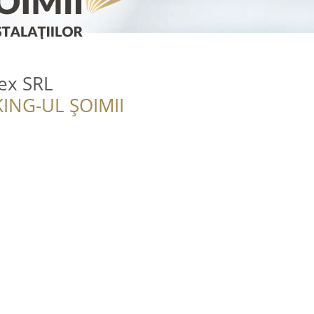
ex SRL
ING-UL ȘOIMII