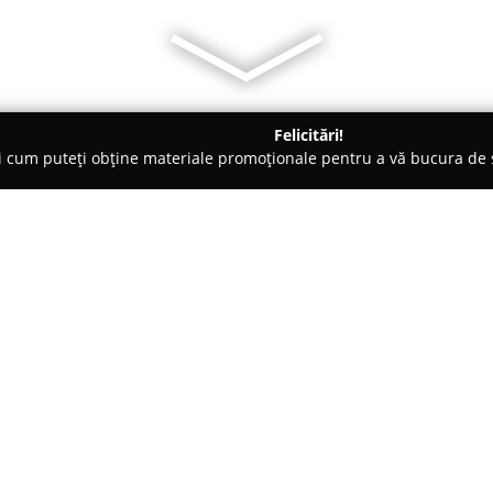
Felicitări!
ți cum puteți obține materiale promoționale pentru a vă bucura d
 Electrice, Aer Condiționat - Bucureşti
Foxy Plast Impex SRL
Despre companie:
Foxy Plast Impex SRL
are o poz
pentru instalații, fiind remarca
proiectarea și implementarea s
termică. Compania se bucură d
Arată mai multe >>
parcursul a peste un deceniu de 