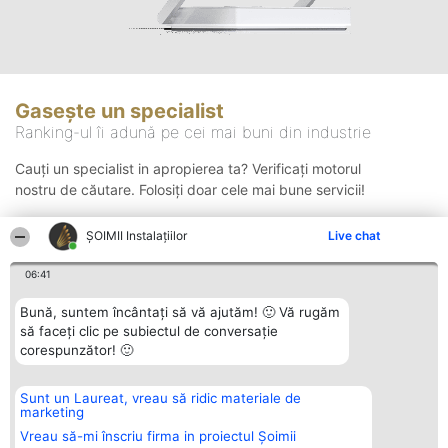
Gasește un specialist
Ranking-ul îi adună pe cei mai buni din industrie
Cauți un specialist in apropierea ta? Verificați motorul
nostru de căutare. Folosiți doar cele mai bune servicii!
ŞOIMII Instalaţiilor
Live chat
Căutare
06:41
Bună, suntem încântați să vă ajutăm! 🙂 Vă rugăm
să faceți clic pe subiectul de conversație
corespunzător! 🙂
Sunt un Laureat, vreau să ridic materiale de
Organizator Ranking
Plebiscyt
Contact
marketing
BRIGHT SOLUTIONS BR SRL
Câștigătorii
Contact
Aleea Timisul De Sus 2 Bl. A30
Lista Tuturor
Vreau să-mi înscriu firma in proiectul Șoimii
Sc. A Et. 4 Ap. 13 Cod 061952
Laureaților