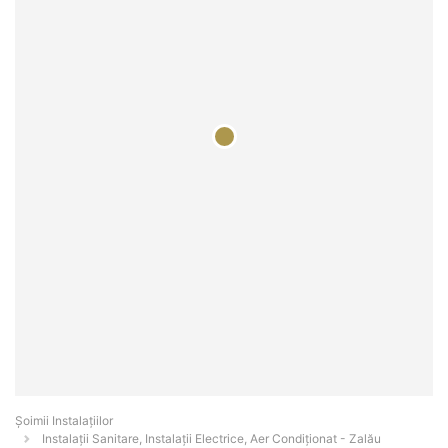
Şoimii Instalaţiilor
Instalații Sanitare, Instalații Electrice, Aer Condiționat - Zalău