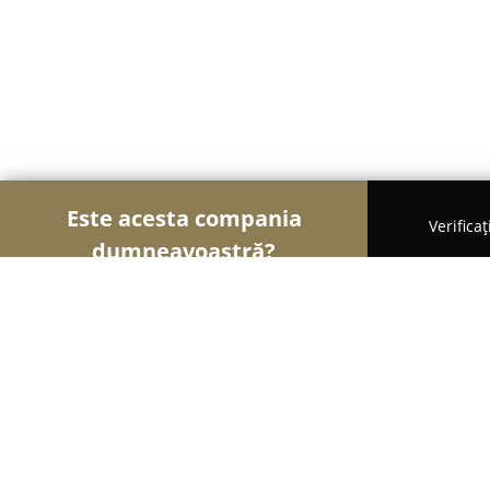
Este acesta compania
Verifica
dumneavoastră?
Şoimii Instalaţiilor
Instalații Sanitare, Instalații
Mba INSTAL