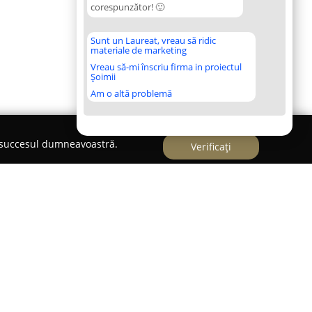
corespunzător! 🙂
Sunt un Laureat, vreau să ridic
materiale de marketing
Vreau să-mi înscriu firma in proiectul
Șoimii
Am o altă problemă
e succesul dumneavoastră.
Verificați
 ca un actor relevant pe piața instalațiilor
ată activă în domeniul soluțiilor solare. Sediul