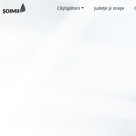
Câștigătorii
Județe și orașe