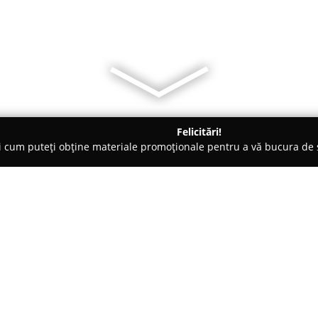
Felicitări!
ți cum puteți obține materiale promoționale pentru a vă bucura d
 Electrice, Aer Condiționat - Arad
Mba INSTAL
Despre companie:
Mba Instal
din Arad se distinge
termice și sanitare, fiind totod