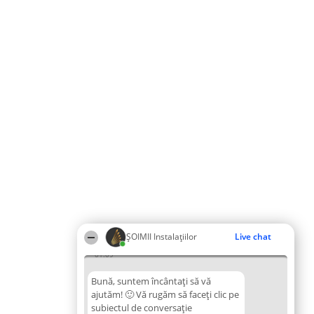
ŞOIMII Instalaţiilor
Live chat
01:09
Bună, suntem încântați să vă
ajutăm! 🙂 Vă rugăm să faceți clic pe
subiectul de conversație