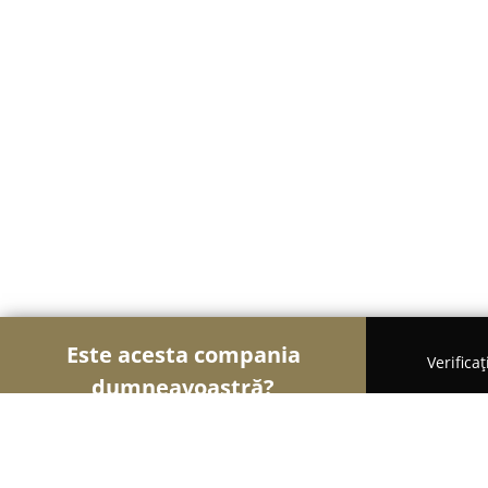
Este acesta compania
Verifica
dumneavoastră?
Şoimii Instalaţiilor
Instalații Sanitare, Instalații 