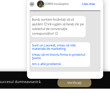
ŞOIMII Instalaţiilor
Live chat
22:00
Bună, suntem încântați să vă
ajutăm! 🙂 Vă rugăm să faceți clic pe
subiectul de conversație
corespunzător! 🙂
Sunt un Laureat, vreau să ridic
materiale de marketing
Vreau să-mi înscriu firma in proiectul
Șoimii
Am o altă problemă
e succesul dumneavoastră.
Verificați