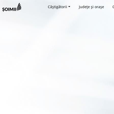
Câștigătorii
Județe și orașe