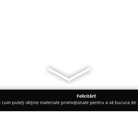
Felicitări!
ți cum puteți obține materiale promoționale pentru a vă bucura d
Electrice, Aer Condiționat - Sibiu
Real Invest Energy SRL