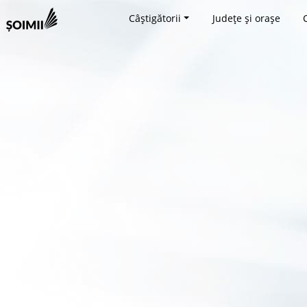
Câștigătorii
Județe și orașe