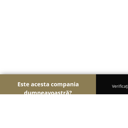
Este acesta compania
Verifica
dumneavoastră?
Şoimii Instalaţiilor
Instalații Sanitare, Instalații