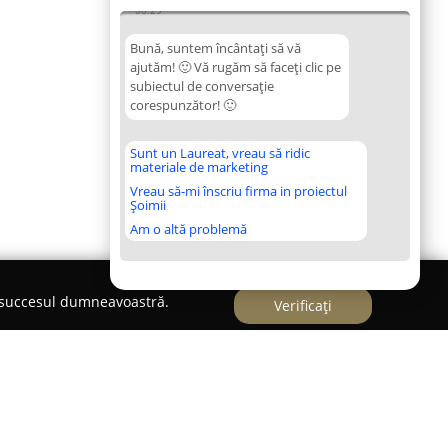
08:29
Bună, suntem încântați să vă
ajutăm! 🙂 Vă rugăm să faceți clic pe
subiectul de conversație
corespunzător! 🙂
Sunt un Laureat, vreau să ridic
materiale de marketing
Vreau să-mi înscriu firma in proiectul
Șoimii
Am o altă problemă
e succesul dumneavoastră.
Verificați
L.