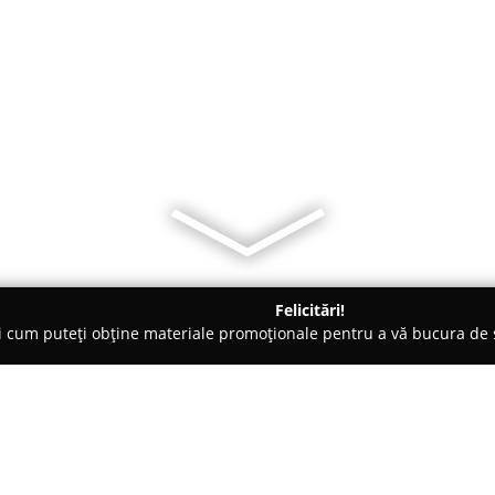
Felicitări!
ți cum puteți obține materiale promoționale pentru a vă bucura d
 Electrice, Aer Condiționat - Buzău
PROTEHNIC INSTAL HVAC S.R.