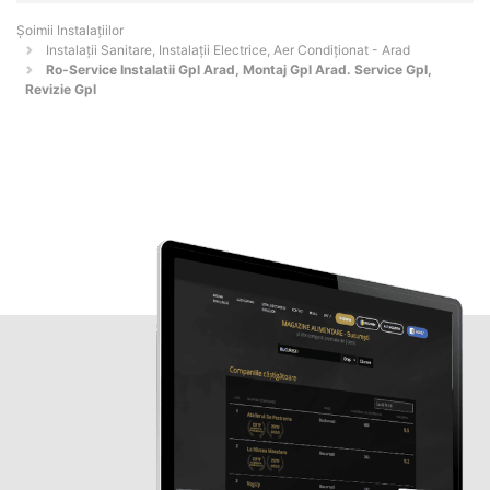
Şoimii Instalaţiilor
Instalații Sanitare, Instalații Electrice, Aer Condiționat - Arad
Ro-Service Instalatii Gpl Arad, Montaj Gpl Arad. Service Gpl,
Revizie Gpl