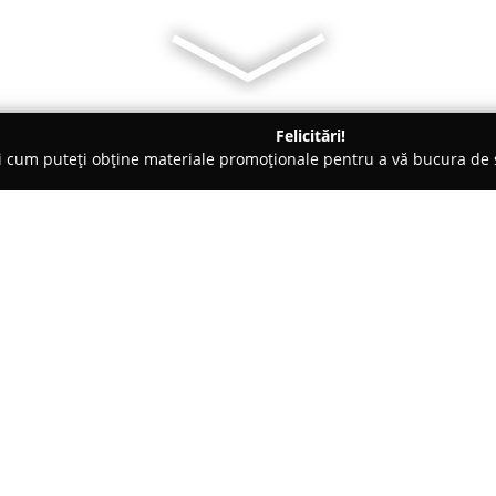
Felicitări!
ți cum puteți obține materiale promoționale pentru a vă bucura d
Electrice, Aer Condiționat - Reşiţa
Sc Saxo General Instal Srl
Despre companie:
Saxo General Instal
este o soci
Reșița, care activează în domeni
construcțiilor, compania oferă 
realizarea și mentenanța sisteme
Arată mai multe >>
instalații sanitare la cele termi