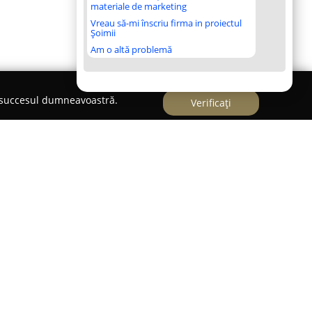
materiale de marketing
Vreau să-mi înscriu firma in proiectul
Șoimii
Am o altă problemă
e succesul dumneavoastră.
Verificați
etate fondată în anul 2003, cu sediul localizat în
ul instalațiilor. Specializată în sectorul
servicii integrate cuprinzând proiectarea,
lor de instalații. Portofoliul său variază de la
ce și electrice, adresându-se atât beneficiarilor