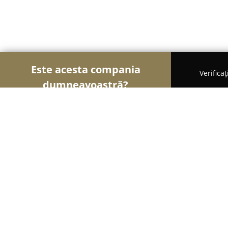
Este acesta compania
Verifica
dumneavoastră?
Şoimii Instalaţiilor
Instalații Sanitare, Instalații 
Sc Saxo General Instal Srl