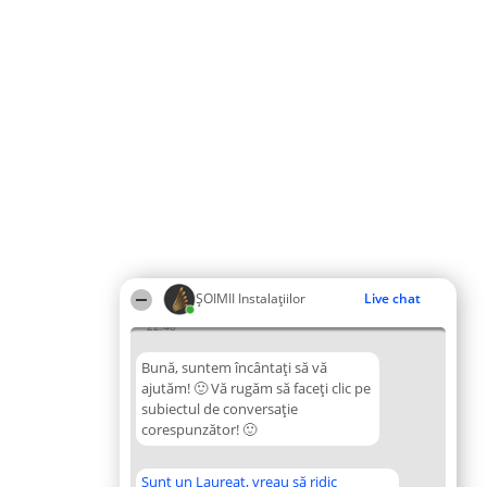
ŞOIMII Instalaţiilor
Live chat
22:48
Bună, suntem încântați să vă
ajutăm! 🙂 Vă rugăm să faceți clic pe
subiectul de conversație
corespunzător! 🙂
Sunt un Laureat, vreau să ridic