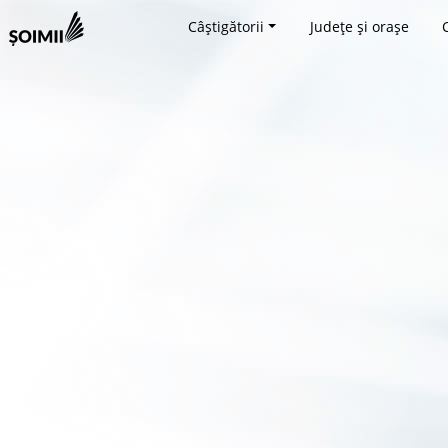
Câștigătorii
Județe și orașe