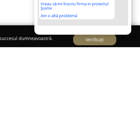
Vreau să-mi înscriu firma in proiectul
Șoimii
Am o altă problemă
e succesul dumneavoastră.
Verificați
a românească,
Herold
din Oradea, amplasată pe
-a remarcat ca distribuitor de referință în
e. Încă din 1994, compania s-a specializat în
e și de calitate superioară pentru amenajarea
 ce cuprinde căzi cu hidromasaj, cabine de duș
funcții de masaj și aburi, menite să aducă un