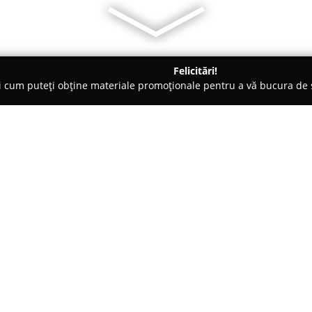
Felicitări!
ți cum puteți obține materiale promoționale pentru a vă bucura d
 Electrice, Aer Condiționat - Oradea
Herold
Despre companie:
Cu o prezență stabilă pe piaț
Strada Aurel Lazăr numărul 4, s
sectorul echipamentelor sanitar
furnizarea unor soluții modern
Arată mai multe >>
băilor, oferind o gamă extinsă
precum și modele de cabine cu 