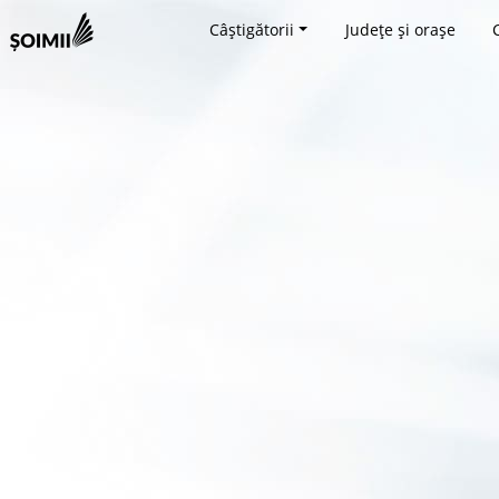
Câștigătorii
Județe și orașe