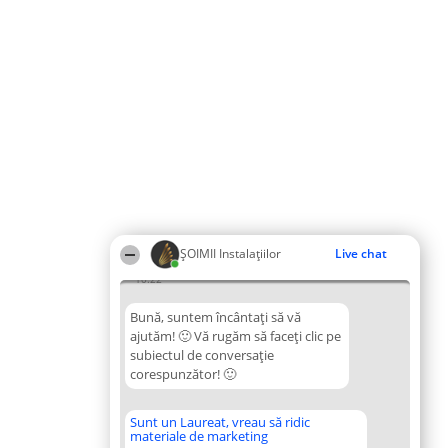
ŞOIMII Instalaţiilor
Live chat
10:22
Bună, suntem încântați să vă
ajutăm! 🙂 Vă rugăm să faceți clic pe
subiectul de conversație
corespunzător! 🙂
Sunt un Laureat, vreau să ridic
materiale de marketing