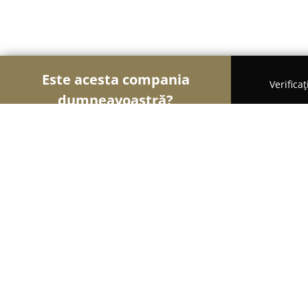
Este acesta compania
Verifica
dumneavoastră?
Şoimii Instalaţiilor
Instalații Sanitare, Instalații
Herold
9
(20)