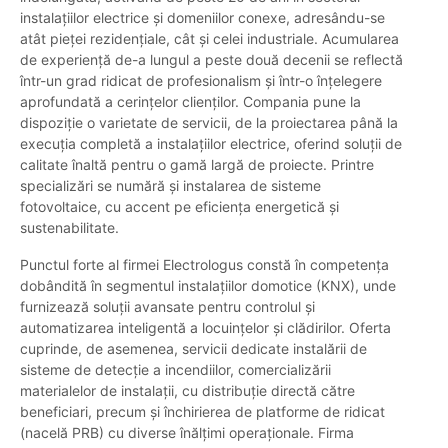
instalațiilor electrice și domeniilor conexe, adresându-se
atât pieței rezidențiale, cât și celei industriale. Acumularea
de experiență de-a lungul a peste două decenii se reflectă
într-un grad ridicat de profesionalism și într-o înțelegere
aprofundată a cerințelor clienților. Compania pune la
dispoziție o varietate de servicii, de la proiectarea până la
execuția completă a instalațiilor electrice, oferind soluții de
calitate înaltă pentru o gamă largă de proiecte. Printre
specializări se numără și instalarea de sisteme
fotovoltaice, cu accent pe eficiența energetică și
sustenabilitate.
Punctul forte al firmei Electrologus constă în competența
dobândită în segmentul instalațiilor domotice (KNX), unde
furnizează soluții avansate pentru controlul și
automatizarea inteligentă a locuințelor și clădirilor. Oferta
cuprinde, de asemenea, servicii dedicate instalării de
sisteme de detecție a incendiilor, comercializării
materialelor de instalații, cu distribuție directă către
beneficiari, precum și închirierea de platforme de ridicat
(nacelă PRB) cu diverse înălțimi operaționale. Firma