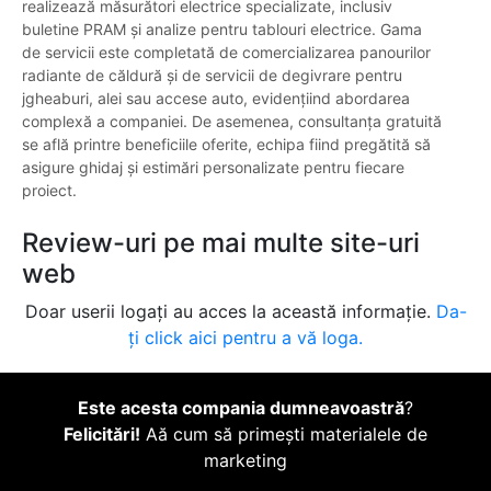
realizează măsurători electrice specializate, inclusiv
buletine PRAM și analize pentru tablouri electrice. Gama
de servicii este completată de comercializarea panourilor
radiante de căldură și de servicii de degivrare pentru
jgheaburi, alei sau accese auto, evidențiind abordarea
complexă a companiei. De asemenea, consultanța gratuită
se află printre beneficiile oferite, echipa fiind pregătită să
asigure ghidaj și estimări personalizate pentru fiecare
proiect.
Review-uri pe mai multe site-uri
web
Doar userii logați au acces la această informație.
Da-
ți click aici pentru a vă loga.
Este acesta compania dumneavoastră
?
Felicitări!
Aă cum să primești materialele de
marketing