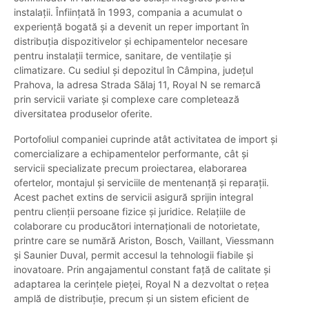
instalații. Înființată în 1993, compania a acumulat o
experiență bogată și a devenit un reper important în
distribuția dispozitivelor și echipamentelor necesare
pentru instalații termice, sanitare, de ventilație și
climatizare. Cu sediul și depozitul în Câmpina, județul
Prahova, la adresa Strada Sălaj 11, Royal N se remarcă
prin servicii variate și complexe care completează
diversitatea produselor oferite.
Portofoliul companiei cuprinde atât activitatea de import și
comercializare a echipamentelor performante, cât și
servicii specializate precum proiectarea, elaborarea
ofertelor, montajul și serviciile de mentenanță și reparații.
Acest pachet extins de servicii asigură sprijin integral
pentru clienții persoane fizice și juridice. Relațiile de
colaborare cu producători internaționali de notorietate,
printre care se numără Ariston, Bosch, Vaillant, Viessmann
și Saunier Duval, permit accesul la tehnologii fiabile și
inovatoare. Prin angajamentul constant față de calitate și
adaptarea la cerințele pieței, Royal N a dezvoltat o rețea
amplă de distribuție, precum și un sistem eficient de