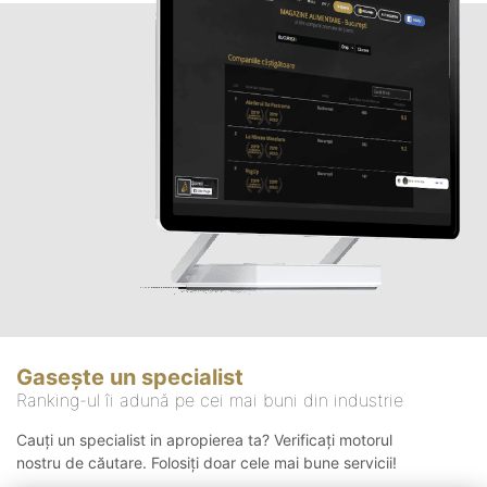
Gasește un specialist
Ranking-ul îi adună pe cei mai buni din industrie
Cauți un specialist in apropierea ta? Verificați motorul
nostru de căutare. Folosiți doar cele mai bune servicii!